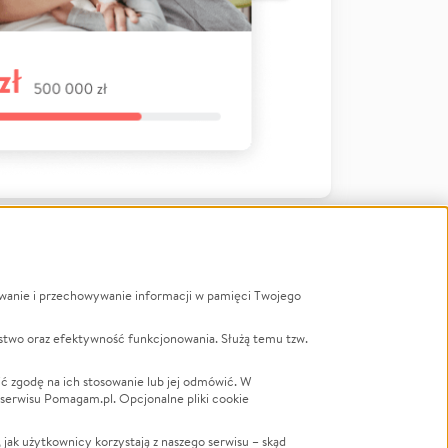
ywanie i przechowywanie informacji w pamięci Twojego
a
stwo oraz efektywność funkcjonowania. Służą temu tzw.
LGBTQ+
Powódź
ć zgodę na ich stosowanie lub jej odmówić. W
 serwisu Pomagam.pl. Opcjonalne pliki cookie
Wichura
NGO
ak użytkownicy korzystają z naszego serwisu – skąd