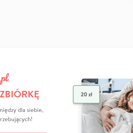
 ZBIÓRKĘ
niędzy dla siebie,
trzebujących!