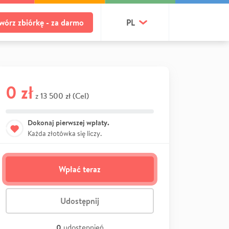
wórz zbiórkę - za darmo
PL
0 zł
13 500 zł (Cel)
z
Dokonaj pierwszej wpłaty.
Każda złotówka się liczy.
Wpłać teraz
Udostępnij
0
udostępnień