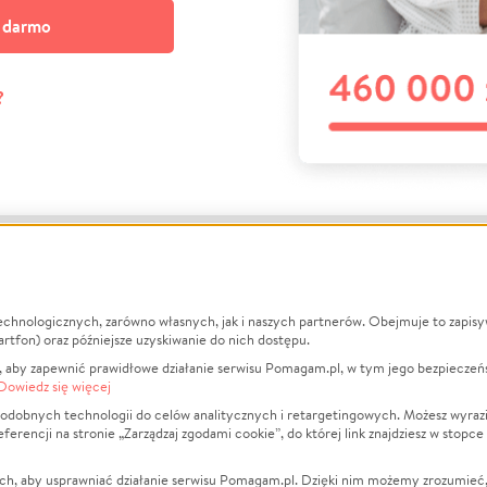
a darmo
?
echnologicznych, zarówno własnych, jak i naszych partnerów. Obejmuje to zapis
macje
O nas
Zbieraj n
artfon) oraz późniejsze uzyskiwanie do nich dostępu.
 aby zapewnić prawidłowe działanie serwisu Pomagam.pl, w tym jego bezpieczeń
działa?
Opinie
Leczenie
Dowiedz się więcej
min
Raporty
Zwierzęta
odobnych technologii do celów analitycznych i retargetingowych. Możesz wyrazi
ncji na stronie „Zarządzaj zgodami cookie”, do której link znajdziesz w stopce
ka Prywatności
Za darmo
Pożar
 Kontrahenci
Blog
Ukraina
ch, aby usprawniać działanie serwisu Pomagam.pl. Dzięki nim możemy zrozumieć, j