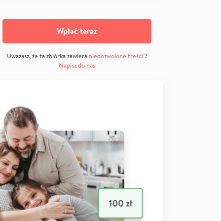
Wpłać teraz
Uważasz, że ta zbiórka zawiera
niedozwolone treści
?
Napisz do nas