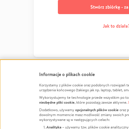
Stwórz zbiórkę - z
Jak to działa
Informacje o plikach cookie
Korzystamy z plików cookie oraz podobnych rozwiązań t
Infor
urządzenia końcowego (takiego jak np. laptop, tablet, sm
Wykorzystujemy te technologie przede wszystkim po to,
Jak to 
niezbędne pliki cookie
, które pozostają zawsze aktywne.
Facebook
Twitter
Instagram
Regula
opcjonalnych plików cookie
Dodatkowo, używamy
oraz p
dowolnym momencie masz możliwość zmiany swoich prefere
Polity
LinkedIn
TikTok
Youtube
wykorzystywane są w następujących celach:
RODO -
Analityka
– używamy tzw. plików cookie analityczny