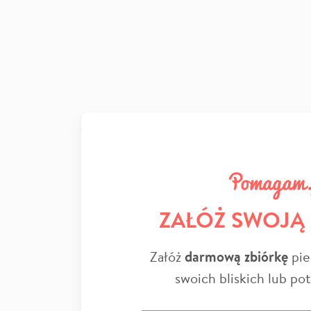
ZAŁÓŻ SWOJĄ
Załóż
darmową zbiórkę
pie
swoich bliskich lub po