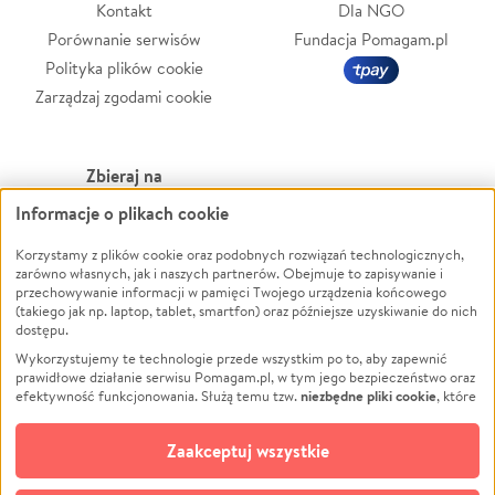
Kontakt
Dla NGO
Porównanie serwisów
Fundacja Pomagam.pl
Polityka plików cookie
Zarządzaj zgodami cookie
Zbieraj na
Informacje o plikach cookie
Leczenie
LGBTQ+
Zwierzęta
Powódź
Korzystamy z plików cookie oraz podobnych rozwiązań technologicznych,
zarówno własnych, jak i naszych partnerów. Obejmuje to zapisywanie i
Pożar
Wichura
przechowywanie informacji w pamięci Twojego urządzenia końcowego
(takiego jak np. laptop, tablet, smartfon) oraz późniejsze uzyskiwanie do nich
Ukraina
NGO
dostępu.
Sport
Religia
Wykorzystujemy te technologie przede wszystkim po to, aby zapewnić
Pomoc Finansowa
Edukacja
prawidłowe działanie serwisu Pomagam.pl, w tym jego bezpieczeństwo oraz
niezbędne pliki cookie
efektywność funkcjonowania. Służą temu tzw.
, które
Projekty
Podróż
pozostają zawsze aktywne.
Dowiedz się więcej
Pogrzeb
Impreza
opcjonalnych plików cookie
Dodatkowo, używamy
oraz podobnych
Zaakceptuj wszystkie
Społeczność lokalna
Ochrona środowiska
technologii do celów analitycznych i retargetingowych. Możesz wyrazić
zgodę na ich stosowanie lub jej odmówić. W dowolnym momencie masz
Kultura
Biznes