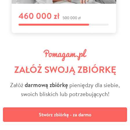
ZAŁÓŻ SWOJĄ ZBIÓRKĘ
Załóż
darmową zbiórkę
pieniędzy dla siebie,
swoich bliskich lub potrzebujących!
Stwórz zbiórkę - za darmo