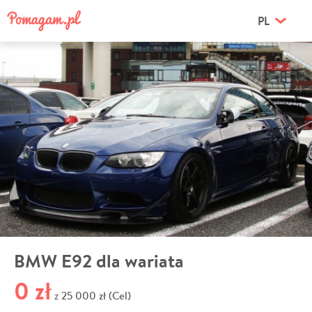
PL
BMW E92 dla wariata
0 zł
25 000 zł (Cel)
z