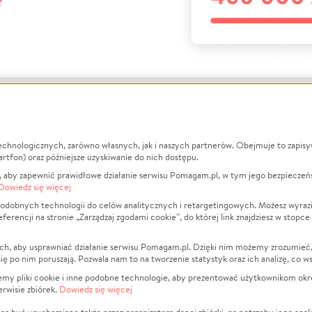
?
echnologicznych, zarówno własnych, jak i naszych partnerów. Obejmuje to zapis
macje
O nas
Zbieraj n
artfon) oraz późniejsze uzyskiwanie do nich dostępu.
 aby zapewnić prawidłowe działanie serwisu Pomagam.pl, w tym jego bezpieczeń
działa?
Opinie
Leczenie
Dowiedz się więcej
min
Raporty
Zwierzęta
odobnych technologii do celów analitycznych i retargetingowych. Możesz wyrazi
ncji na stronie „Zarządzaj zgodami cookie”, do której link znajdziesz w stopce
ka Prywatności
Za darmo
Pożar
 Kontrahenci
Blog
Ukraina
ch, aby usprawniać działanie serwisu Pomagam.pl. Dzięki nim możemy zrozumieć, j
t
Dla NGO
Sport
ak się po nim poruszają. Pozwala nam to na tworzenie statystyk oraz ich analizę, co w
anie serwisów
Fundacja Pomagam.pl
Pomoc Fi
jemy pliki cookie i inne podobne technologie, aby prezentować użytkownikom okr
rwisie zbiórek.
Dowiedz się więcej
a plików cookie
Projekty
zaj zgodami cookie
Pogrzeb