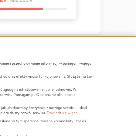
ywanie i przechowywanie informacji w pamięci Twojego
a
stwo oraz efektywność funkcjonowania. Służą temu tzw.
LGBTQ+
Powódź
ć zgodę na ich stosowanie lub jej odmówić. W
 serwisu Pomagam.pl. Opcjonalne pliki cookie
Wichura
NGO
ak użytkownicy korzystają z naszego serwisu – skąd
Religia
spiera dalszy rozwój serwisu.
Dowiedz się więcej
nansowa
Edukacja
eślone, w tym spersonalizowane komunikaty i treści
Podróż
Impreza