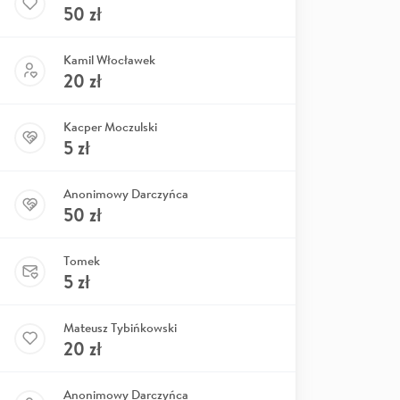
50
zł
Kamil Włocławek
20
zł
Kacper Moczulski
5
zł
Anonimowy Darczyńca
50
zł
Tomek
5
zł
Mateusz Tybińkowski
20
zł
Anonimowy Darczyńca