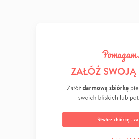
ZAŁÓŻ SWOJĄ
Załóż
darmową zbiórkę
pie
swoich bliskich lub po
Stwórz zbiórkę - z