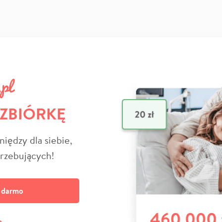
 ZBIÓRKĘ
niędzy dla siebie,
trzebujących!
a darmo