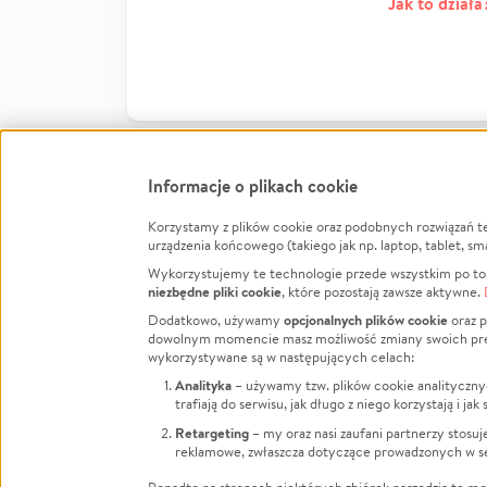
Jak to działa
Informacje o plikach cookie
Korzystamy z plików cookie oraz podobnych rozwiązań t
Infor
urządzenia końcowego (takiego jak np. laptop, tablet, sm
Wykorzystujemy te technologie przede wszystkim po to,
Jak to 
niezbędne pliki cookie
, które pozostają zawsze aktywne.
Facebook
Twitter
Instagram
Regula
opcjonalnych plików cookie
Dodatkowo, używamy
oraz p
dowolnym momencie masz możliwość zmiany swoich prefere
Polity
LinkedIn
TikTok
Youtube
wykorzystywane są w następujących celach:
RODO -
Analityka
– używamy tzw. plików cookie analityczny
Kontak
trafiają do serwisu, jak długo z niego korzystają i j
Porówn
Retargeting
– my oraz nasi zaufani partnerzy stosu
reklamowe, zwłaszcza dotyczące prowadzonych w se
Polityk
Zarząd