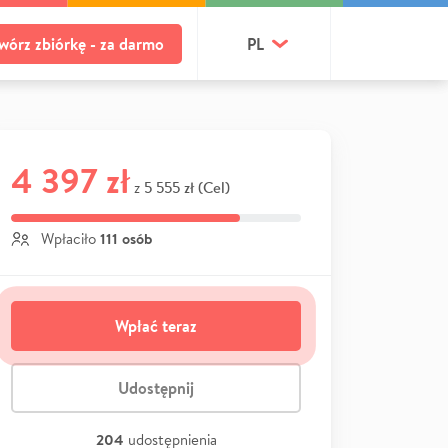
wórz zbiórkę - za darmo
PL
4 397 zł
5 555 zł (Cel)
z
111 osób
Wpłaciło
Wpłać teraz
Udostępnij
204
udostępnienia