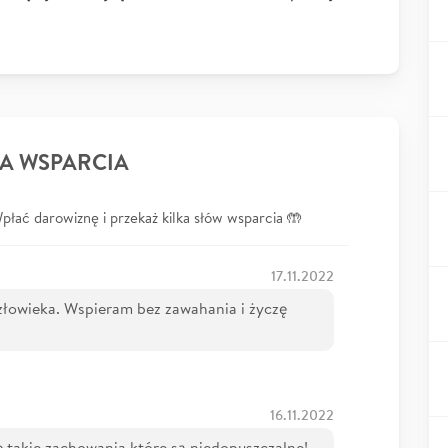
A WSPARCIA
łać darowiznę i przekaż kilka słów wsparcia 🤲
17.11.2022
złowieka. Wspieram bez zawahania i życzę
16.11.2022
ę takie zachowania które są niedopuszczalne!