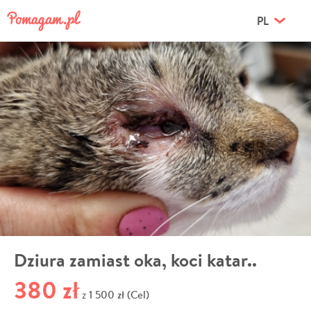
PL
Dziura zamiast oka, koci katar..
380 zł
1 500 zł (Cel)
z