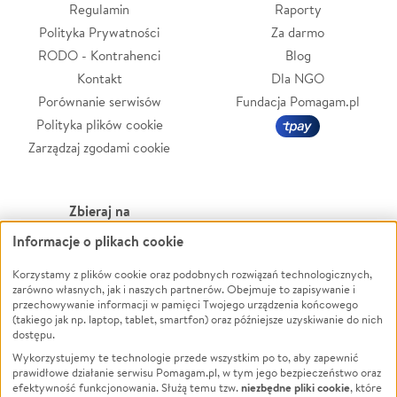
Regulamin
Raporty
Polityka Prywatności
Za darmo
RODO - Kontrahenci
Blog
Kontakt
Dla NGO
Porównanie serwisów
Fundacja Pomagam.pl
Polityka plików cookie
Zarządzaj zgodami cookie
Zbieraj na
Informacje o plikach cookie
Leczenie
LGBTQ+
Zwierzęta
Powódź
Korzystamy z plików cookie oraz podobnych rozwiązań technologicznych,
zarówno własnych, jak i naszych partnerów. Obejmuje to zapisywanie i
Pożar
Wichura
przechowywanie informacji w pamięci Twojego urządzenia końcowego
(takiego jak np. laptop, tablet, smartfon) oraz późniejsze uzyskiwanie do nich
Ukraina
NGO
dostępu.
Sport
Religia
Wykorzystujemy te technologie przede wszystkim po to, aby zapewnić
Pomoc Finansowa
Edukacja
prawidłowe działanie serwisu Pomagam.pl, w tym jego bezpieczeństwo oraz
niezbędne pliki cookie
efektywność funkcjonowania. Służą temu tzw.
, które
Projekty
Podróż