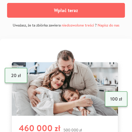
Wpłać teraz
Uważasz, że ta zbiórka zawiera
niedozwolone treści
?
Napisz do nas