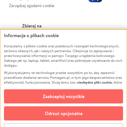
Zarządzaj zgodami cookie
Zbieraj na
Informacje o plikach cookie
Leczenie
LGBTQ+
Zwierzęta
Powódź
Korzystamy z plików cookie oraz podobnych rozwiązań technologicznych,
zarówno własnych, jak i naszych partnerów. Obejmuje to zapisywanie i
Pożar
Wichura
przechowywanie informacji w pamięci Twojego urządzenia końcowego
(takiego jak np. laptop, tablet, smartfon) oraz późniejsze uzyskiwanie do nich
Ukraina
NGO
dostępu.
Sport
Religia
Wykorzystujemy te technologie przede wszystkim po to, aby zapewnić
Pomoc Finansowa
Edukacja
prawidłowe działanie serwisu Pomagam.pl, w tym jego bezpieczeństwo oraz
niezbędne pliki cookie
efektywność funkcjonowania. Służą temu tzw.
, które
Projekty
Podróż
pozostają zawsze aktywne.
Dowiedz się więcej
Pogrzeb
Impreza
opcjonalnych plików cookie
Dodatkowo, używamy
oraz podobnych
Zaakceptuj wszystkie
Społeczność lokalna
Ochrona środowiska
technologii do celów analitycznych i retargetingowych. Możesz wyrazić
zgodę na ich stosowanie lub jej odmówić. W dowolnym momencie masz
Kultura
Biznes
możliwość zmiany swoich preferencji na stronie „Zarządzaj zgodami cookie”,
Odrzuć opcjonalne
Polski
do której link znajdziesz w stopce serwisu Pomagam.pl. Opcjonalne pliki
cookie wykorzystywane są w następujących celach:
© CROWDING SP. Z O.O.
Analityka
– używamy tzw. plików cookie analitycznych, aby usprawniać