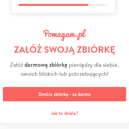
ZAŁÓŻ SWOJĄ ZBIÓRKĘ
Załóż
darmową zbiórkę
pieniędzy dla siebie,
swoich bliskich lub potrzebujących!
Stwórz zbiórkę - za darmo
Jak to działa?