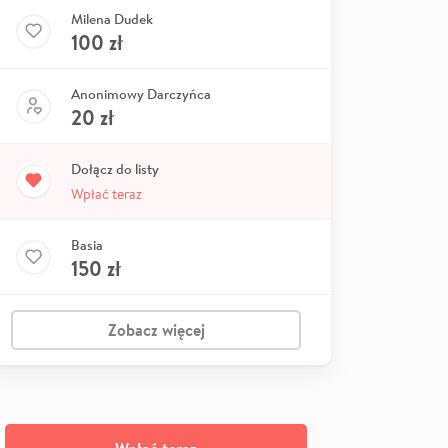
Milena Dudek
100
zł
Anonimowy Darczyńca
20
zł
Dołącz do listy
Wpłać teraz
Basia
150
zł
Zobacz więcej