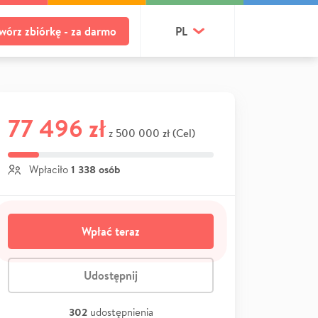
wórz zbiórkę - za darmo
PL
77 496 zł
500 000 zł (Cel)
z
1 338 osób
Wpłaciło
Wpłać teraz
Udostępnij
302
udostępnienia