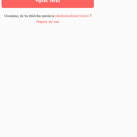
Wpłać teraz
Uważasz, że ta zbiórka zawiera
niedozwolone treści
?
Napisz do nas