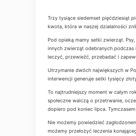
Trzy tysiące siedemset pięćdziesiąt pi
kwota, która w naszej działalności zn
Pod opieką mamy setki zwierząt. Psy, k
innych zwierząt odebranych podczas i
leczyć, przewieźć, przebadać i zapew
Utrzymanie dwóch największych w Po
interwencji generuje setki tysięcy zł
To najtrudniejszy moment w całym ro
społeczne walczą o przetrwanie, ocze
dopiero pod koniec lipca. Tymczasem
Nie możemy powiedzieć zagłodzonemu
możemy przełożyć leczenia konająceg