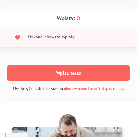
Wpłaty:
0
Dokonaj pierwszej wpłaty
Wpłać teraz
Uważasz, że ta zbiórka zawiera
niedozwolone treści
?
Napisz do nas