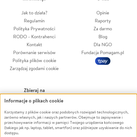
Jak to działa?
Opinie
Regulamin
Raporty
Polityka Prywatności
Za darmo
RODO - Kontrahenci
Blog
Kontakt
Dla NGO
Porównanie serwisów
Fundacja Pomagam.pl
Polityka plików cookie
Zarządzaj zgodami cookie
Zbieraj na
Informacje o plikach cookie
Leczenie
LGBTQ+
Zwierzęta
Powódź
Korzystamy z plików cookie oraz podobnych rozwiązań technologicznych,
zarówno własnych, jak i naszych partnerów. Obejmuje to zapisywanie i
Pożar
Wichura
przechowywanie informacji w pamięci Twojego urządzenia końcowego
(takiego jak np. laptop, tablet, smartfon) oraz późniejsze uzyskiwanie do nich
Ukraina
NGO
dostępu.
Sport
Religia