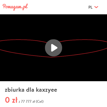
PL
zbiurka dla kaxzyee
0 zł
77 777 zł (Cel)
z