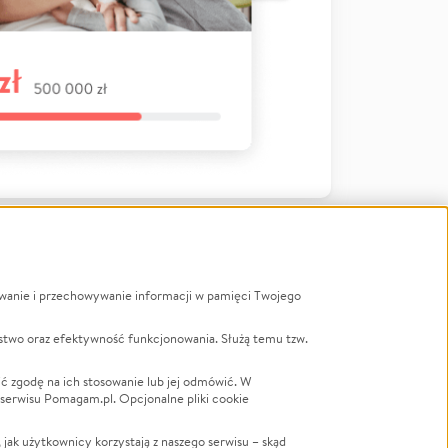
ywanie i przechowywanie informacji w pamięci Twojego
a
stwo oraz efektywność funkcjonowania. Służą temu tzw.
LGBTQ+
Powódź
ć zgodę na ich stosowanie lub jej odmówić. W
 serwisu Pomagam.pl. Opcjonalne pliki cookie
Wichura
NGO
ak użytkownicy korzystają z naszego serwisu – skąd