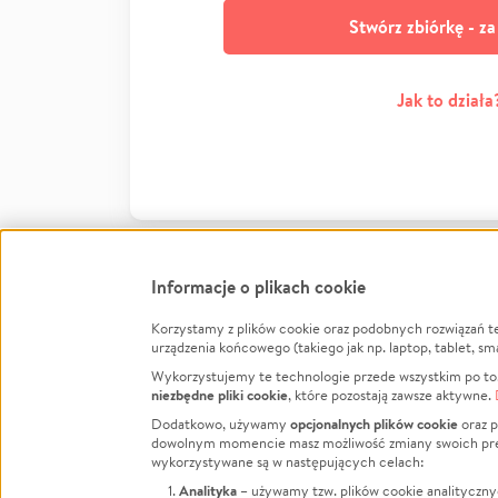
Stwórz zbiórkę - z
Jak to działa
Informacje o plikach cookie
Korzystamy z plików cookie oraz podobnych rozwiązań t
Infor
urządzenia końcowego (takiego jak np. laptop, tablet, sm
Wykorzystujemy te technologie przede wszystkim po to,
Jak to 
niezbędne pliki cookie
, które pozostają zawsze aktywne.
Facebook
Twitter
Instagram
Regula
opcjonalnych plików cookie
Dodatkowo, używamy
oraz p
dowolnym momencie masz możliwość zmiany swoich prefere
Polity
LinkedIn
TikTok
Youtube
wykorzystywane są w następujących celach:
RODO -
Analityka
– używamy tzw. plików cookie analityczny