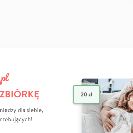
 ZBIÓRKĘ
niędzy dla siebie,
trzebujących!