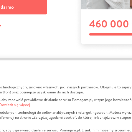
a darmo
?
echnologicznych, zarówno własnych, jak i naszych partnerów. Obejmuje to zapis
macje
O nas
Zbieraj n
artfon) oraz późniejsze uzyskiwanie do nich dostępu.
 aby zapewnić prawidłowe działanie serwisu Pomagam.pl, w tym jego bezpieczeń
działa?
Opinie
Leczenie
Dowiedz się więcej
min
Raporty
Zwierzęta
odobnych technologii do celów analitycznych i retargetingowych. Możesz wyrazi
ncji na stronie „Zarządzaj zgodami cookie”, do której link znajdziesz w stopce
ka Prywatności
Za darmo
Pożar
 Kontrahenci
Blog
Ukraina
ch, aby usprawniać działanie serwisu Pomagam.pl. Dzięki nim możemy zrozumieć, j