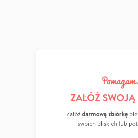
ZAŁÓŻ SWOJĄ
Załóż
darmową zbiórkę
pie
swoich bliskich lub po