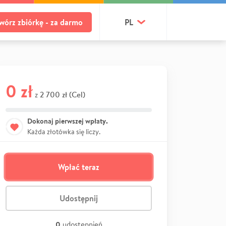
wórz zbiórkę - za darmo
PL
0 zł
2 700 zł (Cel)
z
Dokonaj pierwszej wpłaty.
Każda złotówka się liczy.
Wpłać teraz
Udostępnij
0
udostępnień