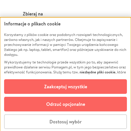
Zbieraj na
Informacje o plikach cookie
Leczenie
LGBTQ+
Zwierzęta
Powódź
Korzystamy z plików cookie oraz podobnych rozwiązań technologicznych,
zarówno własnych, jak i naszych partnerów. Obejmuje to zapisywanie i
Pożar
Wichura
przechowywanie informacji w pamięci Twojego urządzenia końcowego
(takiego jak np. laptop, tablet, smartfon) oraz późniejsze uzyskiwanie do nich
Ukraina
NGO
dostępu.
Sport
Religia
Wykorzystujemy te technologie przede wszystkim po to, aby zapewnić
Pomoc Finansowa
Edukacja
prawidłowe działanie serwisu Pomagam.pl, w tym jego bezpieczeństwo oraz
niezbędne pliki cookie
efektywność funkcjonowania. Służą temu tzw.
, które
Projekty
Podróż
pozostają zawsze aktywne.
Dowiedz się więcej
Pogrzeb
Impreza
opcjonalnych plików cookie
Dodatkowo, używamy
oraz podobnych
Zaakceptuj wszystkie
Społeczność lokalna
Ochrona środowiska
technologii do celów analitycznych i retargetingowych. Możesz wyrazić
zgodę na ich stosowanie lub jej odmówić. W dowolnym momencie masz
Kultura
Biznes
możliwość zmiany swoich preferencji na stronie „Zarządzaj zgodami cookie”,
Odrzuć opcjonalne
Polski
do której link znajdziesz w stopce serwisu Pomagam.pl. Opcjonalne pliki
cookie wykorzystywane są w następujących celach:
© CROWDING SP. Z O.O.
Analityka
– używamy tzw. plików cookie analitycznych, aby usprawniać
Dostosuj wybór
działanie serwisu Pomagam.pl. Dzięki nim możemy zrozumieć, jak
użytkownicy korzystają z naszego serwisu – skąd trafiają do serwisu, jak
Stwórz zbiórkę - za darmo