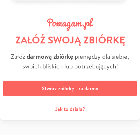
ZAŁÓŻ SWOJĄ ZBIÓRKĘ
Załóż
darmową zbiórkę
pieniędzy dla siebie,
swoich bliskich lub potrzebujących!
Stwórz zbiórkę - za darmo
Jak to działa?