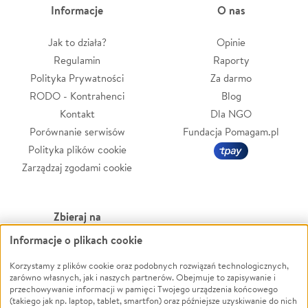
Informacje
O nas
Jak to działa?
Opinie
Regulamin
Raporty
Polityka Prywatności
Za darmo
RODO - Kontrahenci
Blog
Kontakt
Dla NGO
Porównanie serwisów
Fundacja Pomagam.pl
Polityka plików cookie
Zarządzaj zgodami cookie
Zbieraj na
Informacje o plikach cookie
Leczenie
LGBTQ+
Zwierzęta
Powódź
Korzystamy z plików cookie oraz podobnych rozwiązań technologicznych,
zarówno własnych, jak i naszych partnerów. Obejmuje to zapisywanie i
Pożar
Wichura
przechowywanie informacji w pamięci Twojego urządzenia końcowego
(takiego jak np. laptop, tablet, smartfon) oraz późniejsze uzyskiwanie do nich
Ukraina
NGO