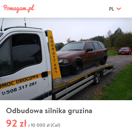
PL
Odbudowa silnika gruzina
92 zł
10 000 zł (Cel)
z