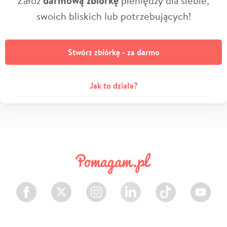
darmową zbiórkę
swoich bliskich lub potrzebujących!
Stwórz zbiórkę - za darmo
Jak to działa?
Facebook
Twitter
Instagram
LinkedIn
TikTok
Youtube