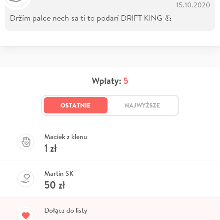
15.10.2020
Držím palce nech sa ti to podarí DRIFT KING 💪
Wpłaty:
5
OSTATNIE
NAJWYŻSZE
Maciek z klenu
1
zł
Martin SK
50
zł
Dołącz do listy