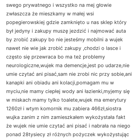
swego prywatnego i wszystko na mej głowie
zwłaszcza że mieszkamy w małej wsi
popegierowskiej gdzie zamknięto u nas sklep który
był jedyny i zakupy muszę jezdzić i najmować auta
by zrobić zakupy bo nie jesteśmy mobilni a wujek
nawet nie wie jak zrobić zakupy ,chodzi o lasce i
często się przewraca bo ma też problemy
neurologiczne,wujek ma demencje,jest po udarze,nie
umie czytać ani pisać,sam nie zrobi nic przy sobie,ani
kanapki ani obiadu ani kolacji,pomagam mu w
myciu,nie mamy ciepłej wody ani łazienki,myjemy się
w miskach mamy tylko toalete,wujek ma emerytury
1260zł i wtym komornik mu zabiera 466zł,siostra
wujka zanim z nim zamieszkałem wykożystała fakt
że wujek nie umie czytać ani pisać i nabrała na niego
ponad 28tysiecy zł różnych pożyczek wykożystując