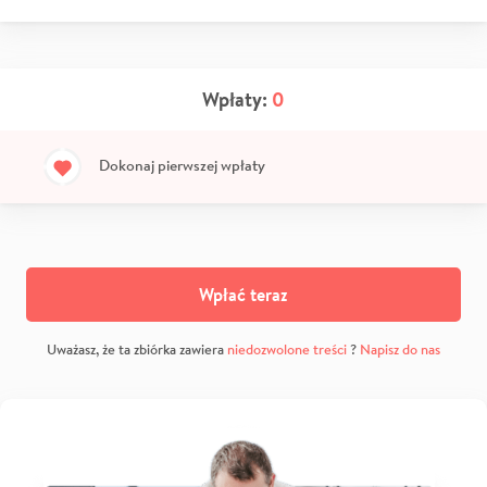
Wpłaty:
0
Dokonaj pierwszej wpłaty
Wpłać teraz
Uważasz, że ta zbiórka zawiera
niedozwolone treści
?
Napisz do nas