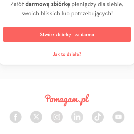
Załóż
darmową zbiórkę
pieniędzy dla siebie,
swoich bliskich lub potrzebujących!
Stwórz zbiórkę - za darmo
Jak to działa?
Facebook
Twitter
Instagram
LinkedIn
TikTok
Youtube