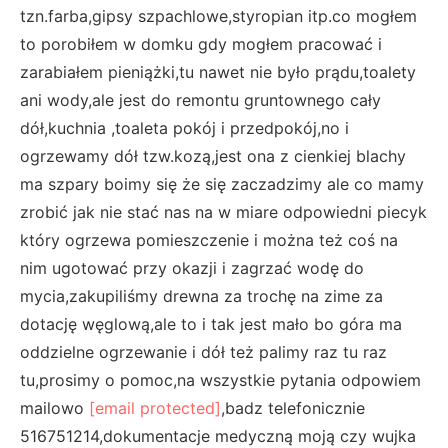
tzn.farba,gipsy szpachlowe,styropian itp.co mogłem
to porobiłem w domku gdy mogłem pracować i
zarabiałem pieniążki,tu nawet nie było prądu,toalety
ani wody,ale jest do remontu gruntownego cały
dół,kuchnia ,toaleta pokój i przedpokój,no i
ogrzewamy dół tzw.kozą,jest ona z cienkiej blachy
ma szpary boimy się że się zaczadzimy ale co mamy
zrobić jak nie stać nas na w miare odpowiedni piecyk
który ogrzewa pomieszczenie i można też coś na
nim ugotować przy okazji i zagrzać wodę do
mycia,zakupiliśmy drewna za trochę na zime za
dotację węglową,ale to i tak jest mało bo góra ma
oddzielne ogrzewanie i dół też palimy raz tu raz
tu,prosimy o pomoc,na wszystkie pytania odpowiem
mailowo
[email protected]
,badz telefonicznie
516751214,dokumentacje medyczną moją czy wujka