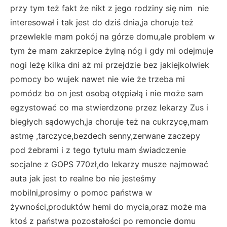
przy tym też fakt że nikt z jego rodziny się nim nie
interesował i tak jest do dziś dnia,ja choruje też
przewlekle mam pokój na górze domu,ale problem w
tym że mam zakrzepice żylną nóg i gdy mi odejmuje
nogi leżę kilka dni aż mi przejdzie bez jakiejkolwiek
pomocy bo wujek nawet nie wie że trzeba mi
pomódz bo on jest osobą otępiałą i nie może sam
egzystować co ma stwierdzone przez lekarzy Zus i
biegłych sądowych,ja choruje też na cukrzycę,mam
astmę ,tarczyce,bezdech senny,zerwane zaczepy
pod żebrami i z tego tytułu mam świadczenie
socjalne z GOPS 770zł,do lekarzy musze najmować
auta jak jest to realne bo nie jesteśmy
mobilni,prosimy o pomoc państwa w
żywności,produktów hemi do mycia,oraz może ma
ktoś z państwa pozostałości po remoncie domu