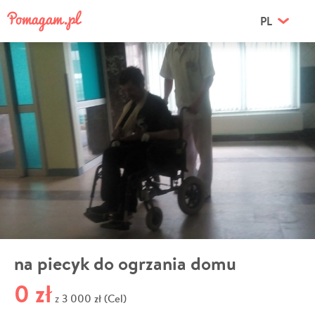
PL
na piecyk do ogrzania domu
0 zł
3 000 zł (Cel)
z