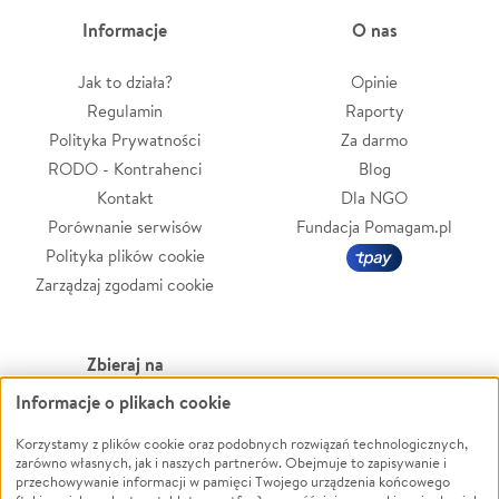
Informacje
O nas
Jak to działa?
Opinie
Regulamin
Raporty
Polityka Prywatności
Za darmo
RODO - Kontrahenci
Blog
Kontakt
Dla NGO
Porównanie serwisów
Fundacja Pomagam.pl
Polityka plików cookie
Zarządzaj zgodami cookie
Zbieraj na
Informacje o plikach cookie
Leczenie
LGBTQ+
Zwierzęta
Powódź
Korzystamy z plików cookie oraz podobnych rozwiązań technologicznych,
zarówno własnych, jak i naszych partnerów. Obejmuje to zapisywanie i
Pożar
Wichura
przechowywanie informacji w pamięci Twojego urządzenia końcowego