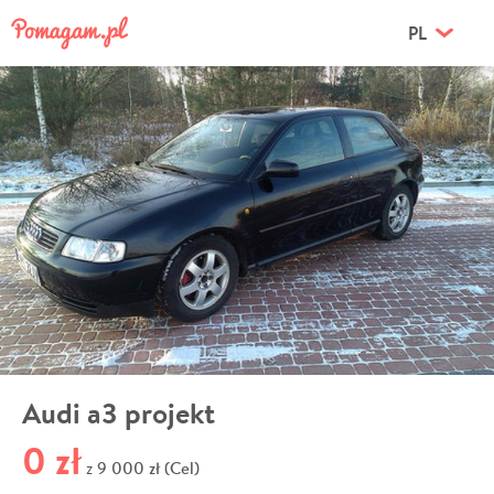
PL
Audi a3 projekt
0 zł
9 000 zł (Cel)
z