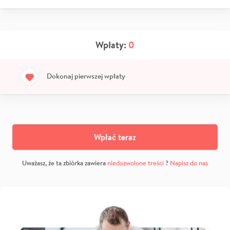
Wpłaty:
0
Dokonaj pierwszej wpłaty
Wpłać teraz
Uważasz, że ta zbiórka zawiera
niedozwolone treści
?
Napisz do nas