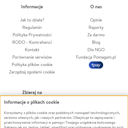
Informacje
O nas
Jak to działa?
Opinie
Regulamin
Raporty
Polityka Prywatności
Za darmo
RODO - Kontrahenci
Blog
Kontakt
Dla NGO
Porównanie serwisów
Fundacja Pomagam.pl
Polityka plików cookie
Zarządzaj zgodami cookie
Zbieraj na
Informacje o plikach cookie
Leczenie
LGBTQ+
Zwierzęta
Powódź
Korzystamy z plików cookie oraz podobnych rozwiązań technologicznych,
zarówno własnych, jak i naszych partnerów. Obejmuje to zapisywanie i
Pożar
Wichura
przechowywanie informacji w pamięci Twojego urządzenia końcowego
(takiego jak np. laptop, tablet, smartfon) oraz późniejsze uzyskiwanie do nich
Ukraina
NGO