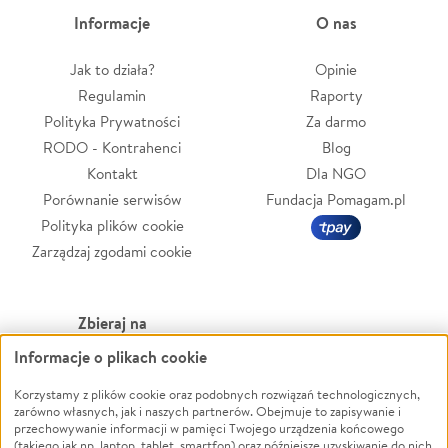
Informacje
O nas
Jak to działa?
Opinie
Regulamin
Raporty
Polityka Prywatności
Za darmo
RODO - Kontrahenci
Blog
Kontakt
Dla NGO
Porównanie serwisów
Fundacja Pomagam.pl
Polityka plików cookie
Zarządzaj zgodami cookie
Zbieraj na
Informacje o plikach cookie
Leczenie
LGBTQ+
Zwierzęta
Powódź
Korzystamy z plików cookie oraz podobnych rozwiązań technologicznych,
zarówno własnych, jak i naszych partnerów. Obejmuje to zapisywanie i
Pożar
Wichura
przechowywanie informacji w pamięci Twojego urządzenia końcowego
(takiego jak np. laptop, tablet, smartfon) oraz późniejsze uzyskiwanie do nich
Ukraina
NGO