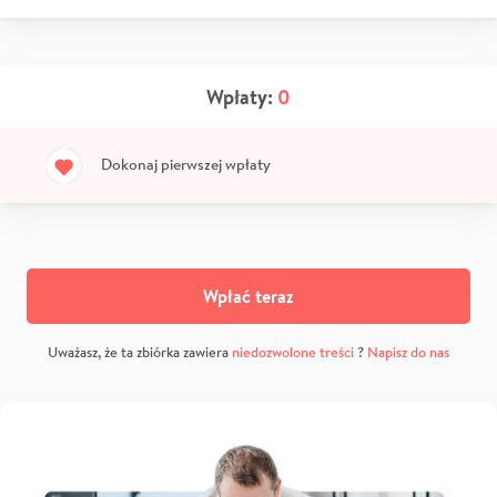
Wpłaty:
0
Dokonaj pierwszej wpłaty
Wpłać teraz
Uważasz, że ta zbiórka zawiera
niedozwolone treści
?
Napisz do nas