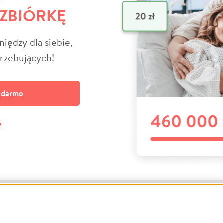
 ZBIÓRKĘ
niędzy dla siebie,
trzebujących!
a darmo
?