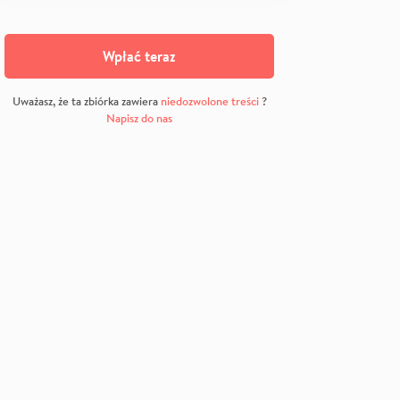
Wpłać teraz
Uważasz, że ta zbiórka zawiera
niedozwolone treści
?
Napisz do nas