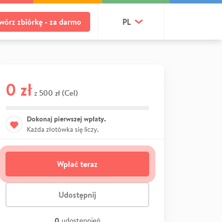
wórz zbiórkę - za darmo
PL
0 zł
500 zł (Cel)
z
Dokonaj pierwszej wpłaty.
Każda złotówka się liczy.
Wpłać teraz
Udostępnij
0
udostępnień