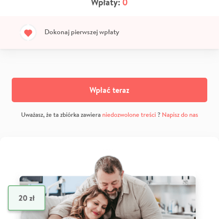
Wpłaty:
0
Dokonaj pierwszej wpłaty
Wpłać teraz
Uważasz, że ta zbiórka zawiera
niedozwolone treści
?
Napisz do nas