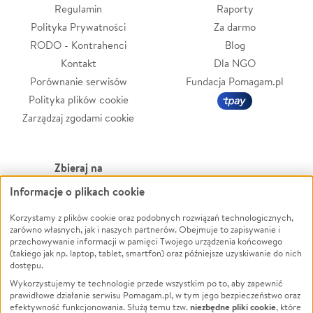
Regulamin
Raporty
Polityka Prywatności
Za darmo
RODO - Kontrahenci
Blog
Kontakt
Dla NGO
Porównanie serwisów
Fundacja Pomagam.pl
Polityka plików cookie
Zarządzaj zgodami cookie
Zbieraj na
Informacje o plikach cookie
Leczenie
LGBTQ+
Zwierzęta
Powódź
Korzystamy z plików cookie oraz podobnych rozwiązań technologicznych,
zarówno własnych, jak i naszych partnerów. Obejmuje to zapisywanie i
Pożar
Wichura
przechowywanie informacji w pamięci Twojego urządzenia końcowego
(takiego jak np. laptop, tablet, smartfon) oraz późniejsze uzyskiwanie do nich
Ukraina
NGO
dostępu.
Sport
Religia
Wykorzystujemy te technologie przede wszystkim po to, aby zapewnić
Pomoc Finansowa
Edukacja
prawidłowe działanie serwisu Pomagam.pl, w tym jego bezpieczeństwo oraz
niezbędne pliki cookie
efektywność funkcjonowania. Służą temu tzw.
, które
Projekty
Podróż