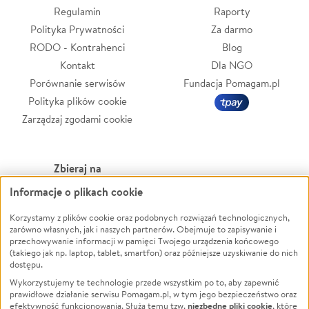
Regulamin
Raporty
Polityka Prywatności
Za darmo
RODO - Kontrahenci
Blog
Kontakt
Dla NGO
Porównanie serwisów
Fundacja Pomagam.pl
Polityka plików cookie
Zarządzaj zgodami cookie
Zbieraj na
Informacje o plikach cookie
Leczenie
LGBTQ+
Zwierzęta
Powódź
Korzystamy z plików cookie oraz podobnych rozwiązań technologicznych,
zarówno własnych, jak i naszych partnerów. Obejmuje to zapisywanie i
Pożar
Wichura
przechowywanie informacji w pamięci Twojego urządzenia końcowego
(takiego jak np. laptop, tablet, smartfon) oraz późniejsze uzyskiwanie do nich
Ukraina
NGO
dostępu.
Sport
Religia
Wykorzystujemy te technologie przede wszystkim po to, aby zapewnić
Pomoc Finansowa
Edukacja
prawidłowe działanie serwisu Pomagam.pl, w tym jego bezpieczeństwo oraz
niezbędne pliki cookie
efektywność funkcjonowania. Służą temu tzw.
, które
Projekty
Podróż