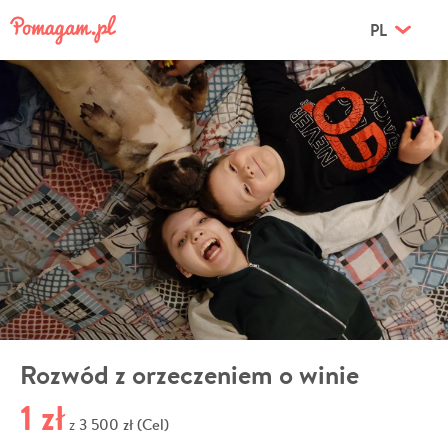
PL
Rozwód z orzeczeniem o winie
1 zł
3 500 zł (Cel)
z