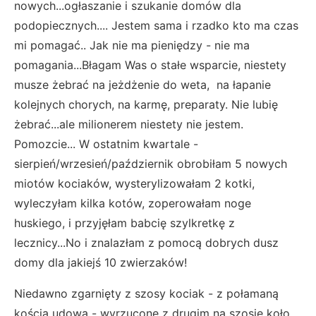
nowych...ogłaszanie i szukanie domów dla
podopiecznych.... Jestem sama i rzadko kto ma czas
mi pomagać.. Jak nie ma pieniędzy - nie ma
pomagania...Błagam Was o stałe wsparcie, niestety
musze żebrać na jeżdżenie do weta, na łapanie
kolejnych chorych, na karmę, preparaty. Nie lubię
żebrać...ale milionerem niestety nie jestem.
Pomozcie... W ostatnim kwartale -
sierpień/wrzesień/październik obrobiłam 5 nowych
miotów kociaków, wysterylizowałam 2 kotki,
wyleczyłam kilka kotów, zoperowałam noge
huskiego, i przyjęłam babcię szylkretkę z
lecznicy...No i znalazłam z pomocą dobrych dusz
domy dla jakiejś 10 zwierzaków!
Niedawno zgarnięty z szosy kociak - z połamaną
kością udową - wyrzucone z drugim na szosie koło