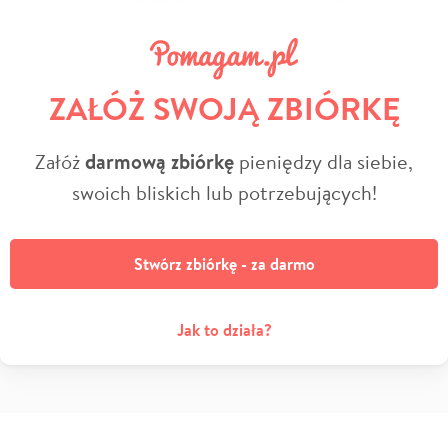
ZAŁÓŻ SWOJĄ ZBIÓRKĘ
Załóż
darmową zbiórkę
pieniędzy dla siebie,
swoich bliskich lub potrzebujących!
Stwórz zbiórkę - za darmo
Jak to działa?