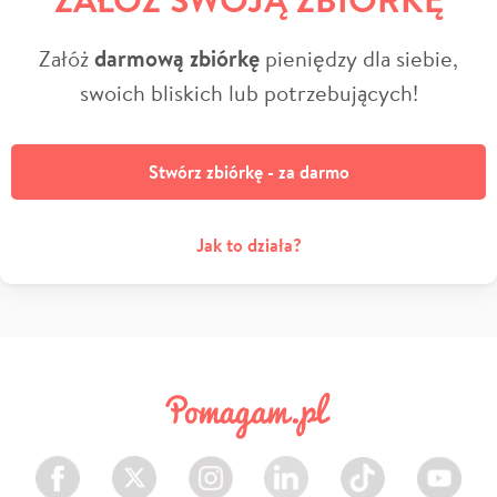
Załóż
darmową zbiórkę
pieniędzy dla siebie,
swoich bliskich lub potrzebujących!
Stwórz zbiórkę - za darmo
Jak to działa?
Facebook
Twitter
Instagram
LinkedIn
TikTok
Youtube