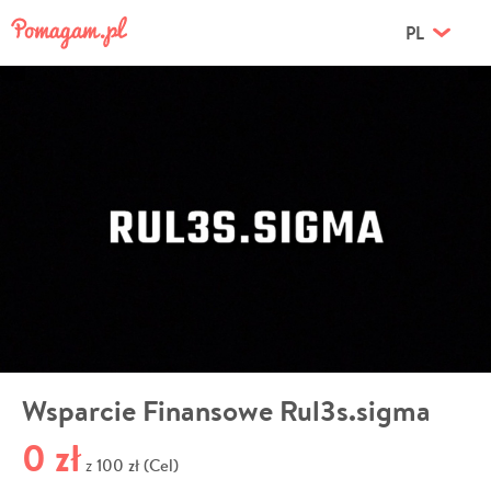
PL
Wsparcie Finansowe Rul3s.sigma
0 zł
100 zł (Cel)
z