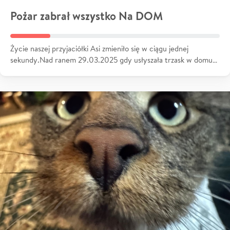
Pożar zabrał wszystko Na DOM
Życie naszej przyjaciółki Asi zmieniło się w ciągu jednej
sekundy.Nad ranem 29.03.2025 gdy usłyszała trzask w domu…