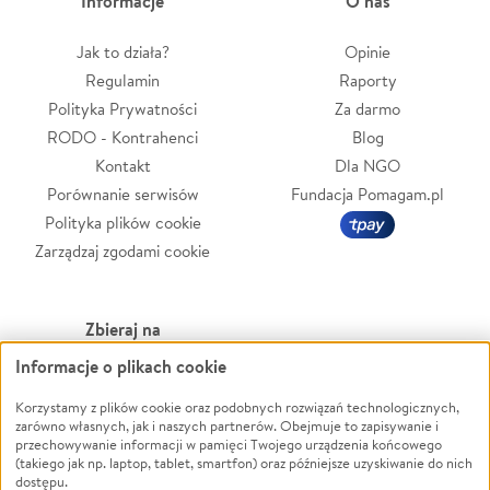
Informacje
O nas
Jak to działa?
Opinie
Regulamin
Raporty
Polityka Prywatności
Za darmo
RODO - Kontrahenci
Blog
Kontakt
Dla NGO
Porównanie serwisów
Fundacja Pomagam.pl
Polityka plików cookie
Zarządzaj zgodami cookie
Zbieraj na
Informacje o plikach cookie
Leczenie
LGBTQ+
Korzystamy z plików cookie oraz podobnych rozwiązań technologicznych,
Zwierzęta
Powódź
zarówno własnych, jak i naszych partnerów. Obejmuje to zapisywanie i
Pożar
Wichura
przechowywanie informacji w pamięci Twojego urządzenia końcowego
(takiego jak np. laptop, tablet, smartfon) oraz późniejsze uzyskiwanie do nich
Ukraina
NGO
dostępu.