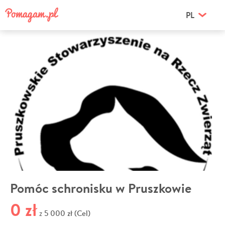
PL
Pomóc schronisku w Pruszkowie
0 zł
5 000 zł (Cel)
z