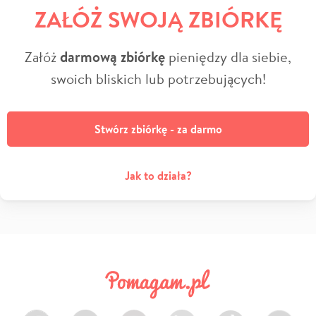
ZAŁÓŻ SWOJĄ ZBIÓRKĘ
Załóż
darmową zbiórkę
pieniędzy dla siebie,
swoich bliskich lub potrzebujących!
Stwórz zbiórkę - za darmo
Jak to działa?
Facebook
Twitter
Instagram
LinkedIn
TikTok
Youtube