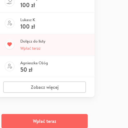
100
zł
Lukasz K
100
zł
Dołącz do listy
Wpłać teraz
Agnieszka Ożóg
50
zł
Zobacz więcej
Wpłać teraz