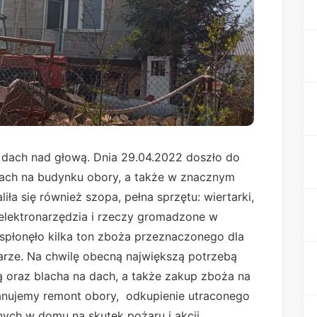
my dach nad głową. Dnia 29.04.2022 doszło do
 dach na budynku obory, a także w znacznym
ła się również szopa, pełna sprzętu: wiertarki,
elektronarzędzia i rzeczy gromadzone w
 spłonęło kilka ton zboża przeznaczonego dla
żarze. Na chwilę obecną największą potrzebą
 oraz blacha na dach, a także zakup zboża na
lanujemy remont obory, odkupienie utraconego
ych w domu na skutek pożaru i akcji