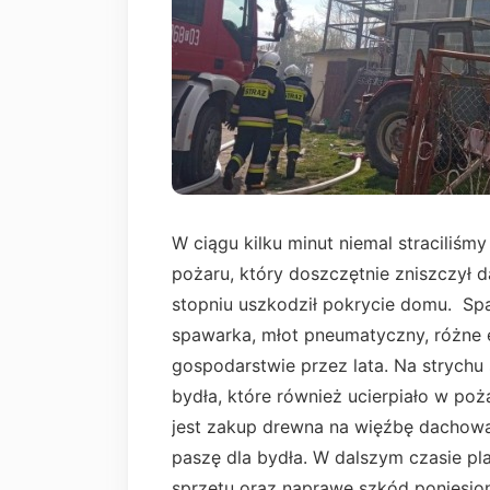
W ciągu kilku minut niemal straciliś
pożaru, który doszczętnie zniszczył
stopniu uszkodził pokrycie domu. Spali
spawarka, młot pneumatyczny, różne 
gospodarstwie przez lata. Na strychu
bydła, które również ucierpiało w po
jest zakup drewna na więźbę dachową
paszę dla bydła. W dalszym czasie p
sprzętu oraz naprawę szkód poniesion