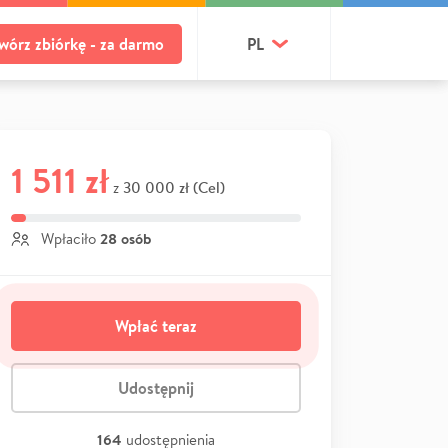
wórz zbiórkę - za darmo
PL
1 511 zł
30 000 zł (Cel)
z
28 osób
Wpłaciło
Wpłać teraz
Udostępnij
164
udostępnienia