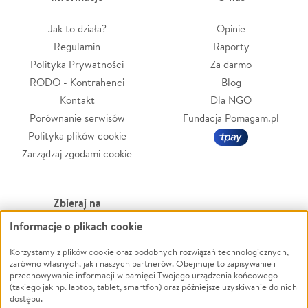
Jak to działa?
Opinie
Regulamin
Raporty
Polityka Prywatności
Za darmo
RODO - Kontrahenci
Blog
Kontakt
Dla NGO
Porównanie serwisów
Fundacja Pomagam.pl
Polityka plików cookie
Zarządzaj zgodami cookie
Zbieraj na
Informacje o plikach cookie
Leczenie
LGBTQ+
Zwierzęta
Powódź
Korzystamy z plików cookie oraz podobnych rozwiązań technologicznych,
zarówno własnych, jak i naszych partnerów. Obejmuje to zapisywanie i
Pożar
Wichura
przechowywanie informacji w pamięci Twojego urządzenia końcowego
(takiego jak np. laptop, tablet, smartfon) oraz późniejsze uzyskiwanie do nich
Ukraina
NGO
dostępu.
Sport
Religia