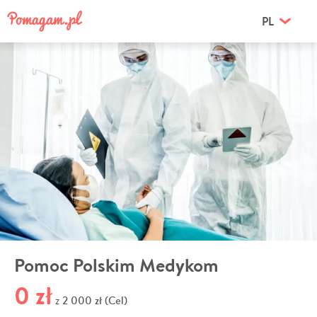
PL
Pomoc Polskim Medykom
0 zł
2 000 zł (Cel)
z