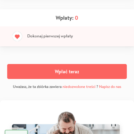
Wpłaty:
0
Dokonaj pierwszej wpłaty
Wpłać teraz
Uważasz, że ta zbiórka zawiera
niedozwolone treści
?
Napisz do nas