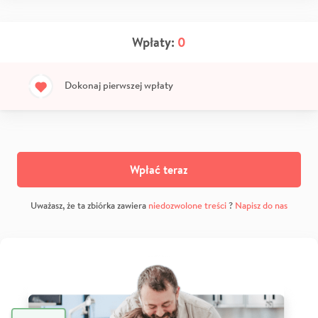
Wpłaty:
0
Dokonaj pierwszej wpłaty
Wpłać teraz
Uważasz, że ta zbiórka zawiera
niedozwolone treści
?
Napisz do nas