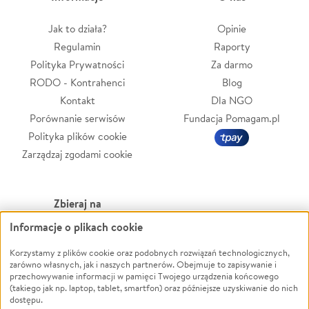
Jak to działa?
Opinie
Regulamin
Raporty
Polityka Prywatności
Za darmo
RODO - Kontrahenci
Blog
Kontakt
Dla NGO
Porównanie serwisów
Fundacja Pomagam.pl
Polityka plików cookie
Zarządzaj zgodami cookie
Zbieraj na
Informacje o plikach cookie
Leczenie
LGBTQ+
Zwierzęta
Powódź
Korzystamy z plików cookie oraz podobnych rozwiązań technologicznych,
zarówno własnych, jak i naszych partnerów. Obejmuje to zapisywanie i
Pożar
Wichura
przechowywanie informacji w pamięci Twojego urządzenia końcowego
(takiego jak np. laptop, tablet, smartfon) oraz późniejsze uzyskiwanie do nich
Ukraina
NGO
dostępu.
Sport
Religia