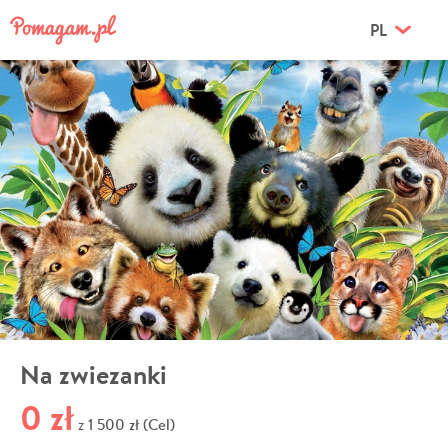
PL
Na zwiezanki
0 zł
1 500 zł (Cel)
z