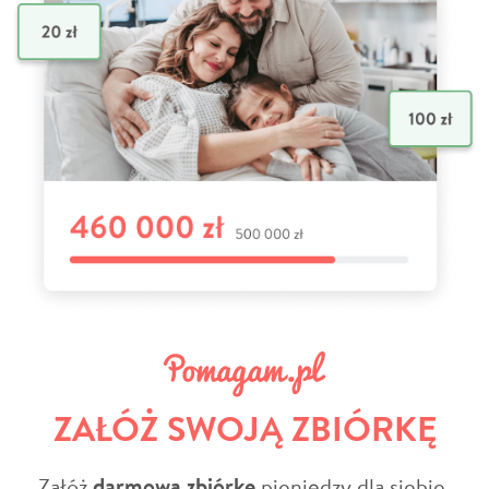
ZAŁÓŻ SWOJĄ ZBIÓRKĘ
Załóż
darmową zbiórkę
pieniędzy dla siebie,