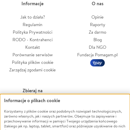
Informacje
O nas
Jak to działa?
Opinie
Regulamin
Raporty
Polityka Prywatności
Za darmo
RODO - Kontrahenci
Blog
Kontakt
Dla NGO
Porównanie serwisów
Fundacja Pomagam.pl
Polityka plików cookie
Zarządzaj zgodami cookie
Zbieraj na
Informacje o plikach cookie
Leczenie
LGBTQ+
Zwierzęta
Powódź
Korzystamy z plików cookie oraz podobnych rozwiązań technologicznych,
zarówno własnych, jak i naszych partnerów. Obejmuje to zapisywanie i
Pożar
Wichura
przechowywanie informacji w pamięci Twojego urządzenia końcowego
(takiego jak np. laptop, tablet, smartfon) oraz późniejsze uzyskiwanie do nich
Ukraina
NGO