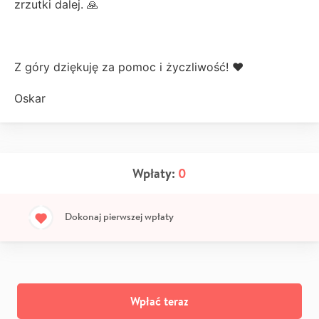
zrzutki dalej. 🙏
Z góry dziękuję za pomoc i życzliwość! ❤️
Oskar
Wpłaty:
0
Dokonaj pierwszej wpłaty
Wpłać teraz