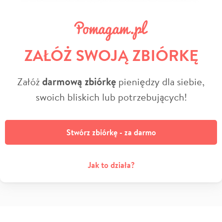
ZAŁÓŻ SWOJĄ ZBIÓRKĘ
Załóż
darmową zbiórkę
pieniędzy dla siebie,
swoich bliskich lub potrzebujących!
Stwórz zbiórkę - za darmo
Jak to działa?