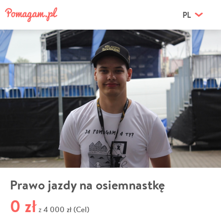
PL
Prawo jazdy na osiemnastkę
0 zł
4 000 zł (Cel)
z