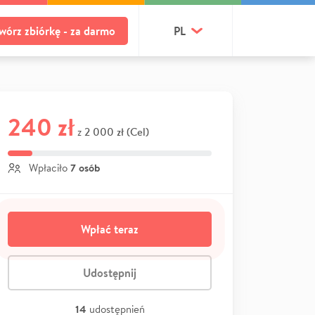
wórz zbiórkę - za darmo
PL
240 zł
2 000 zł (Cel)
z
7 osób
Wpłaciło
Wpłać teraz
Udostępnij
14
udostępnień