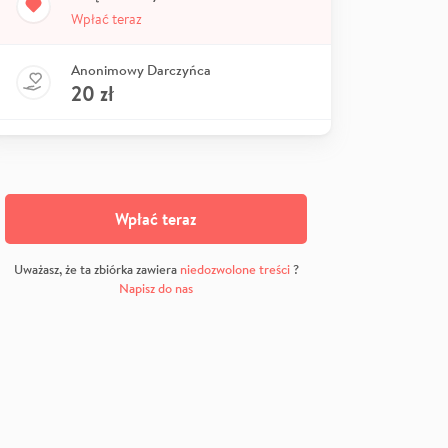
Wpłać teraz
Anonimowy Darczyńca
20
zł
Wpłać teraz
Uważasz, że ta zbiórka zawiera
niedozwolone treści
?
Napisz do nas