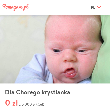
PL
Dla Chorego krystianka
0 zł
5 000 zł (Cel)
z