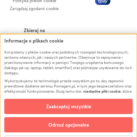
Polityka plików cookie
Zarządzaj zgodami cookie
Zbieraj na
Informacje o plikach cookie
Leczenie
LGBTQ+
Zwierzęta
Powódź
Korzystamy z plików cookie oraz podobnych rozwiązań technologicznych,
zarówno własnych, jak i naszych partnerów. Obejmuje to zapisywanie i
Pożar
Wichura
przechowywanie informacji w pamięci Twojego urządzenia końcowego
(takiego jak np. laptop, tablet, smartfon) oraz późniejsze uzyskiwanie do nich
Ukraina
NGO
dostępu.
Sport
Religia
Wykorzystujemy te technologie przede wszystkim po to, aby zapewnić
Pomoc Finansowa
Edukacja
prawidłowe działanie serwisu Pomagam.pl, w tym jego bezpieczeństwo oraz
niezbędne pliki cookie
efektywność funkcjonowania. Służą temu tzw.
, które
Projekty
Podróż
pozostają zawsze aktywne.
Dowiedz się więcej
Pogrzeb
Impreza
opcjonalnych plików cookie
Dodatkowo, używamy
oraz podobnych
Zaakceptuj wszystkie
Społeczność lokalna
Ochrona środowiska
technologii do celów analitycznych i retargetingowych. Możesz wyrazić
zgodę na ich stosowanie lub jej odmówić. W dowolnym momencie masz
Kultura
Biznes
możliwość zmiany swoich preferencji na stronie „Zarządzaj zgodami cookie”,
Odrzuć opcjonalne
Polski
do której link znajdziesz w stopce serwisu Pomagam.pl. Opcjonalne pliki
cookie wykorzystywane są w następujących celach: