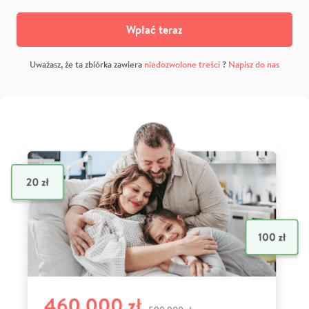
Wpłać teraz
Uważasz, że ta zbiórka zawiera
niedozwolone treści
?
Napisz do nas