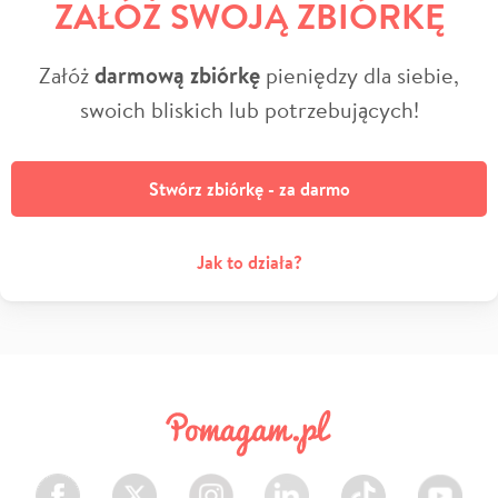
ZAŁÓŻ SWOJĄ ZBIÓRKĘ
Załóż
darmową zbiórkę
pieniędzy dla siebie,
swoich bliskich lub potrzebujących!
Stwórz zbiórkę - za darmo
Jak to działa?
Facebook
Twitter
Instagram
LinkedIn
TikTok
Youtube