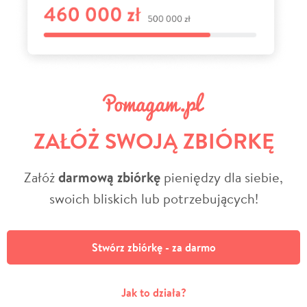
ZAŁÓŻ SWOJĄ ZBIÓRKĘ
Załóż
darmową zbiórkę
pieniędzy dla siebie,
swoich bliskich lub potrzebujących!
Stwórz zbiórkę - za darmo
Jak to działa?