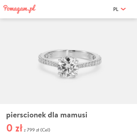
PL
pierscionek dla mamusi
0 zł
799 zł (Cel)
z