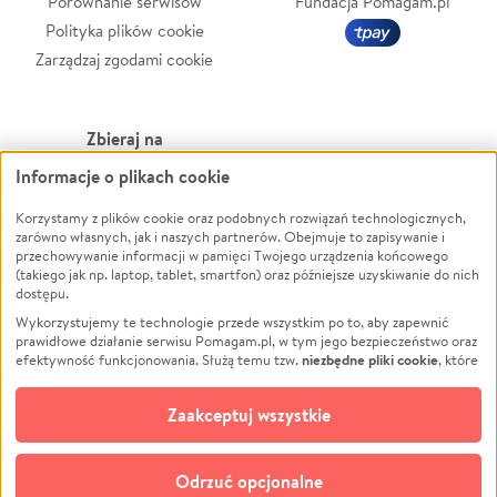
Porównanie serwisów
Fundacja Pomagam.pl
Polityka plików cookie
Zarządzaj zgodami cookie
Zbieraj na
Informacje o plikach cookie
Leczenie
LGBTQ+
Zwierzęta
Powódź
Korzystamy z plików cookie oraz podobnych rozwiązań technologicznych,
zarówno własnych, jak i naszych partnerów. Obejmuje to zapisywanie i
Pożar
Wichura
przechowywanie informacji w pamięci Twojego urządzenia końcowego
(takiego jak np. laptop, tablet, smartfon) oraz późniejsze uzyskiwanie do nich
Ukraina
NGO
dostępu.
Sport
Religia
Wykorzystujemy te technologie przede wszystkim po to, aby zapewnić
Pomoc Finansowa
Edukacja
prawidłowe działanie serwisu Pomagam.pl, w tym jego bezpieczeństwo oraz
niezbędne pliki cookie
efektywność funkcjonowania. Służą temu tzw.
, które
Projekty
Podróż
pozostają zawsze aktywne.
Dowiedz się więcej
Pogrzeb
Impreza
opcjonalnych plików cookie
Dodatkowo, używamy
oraz podobnych
Zaakceptuj wszystkie
Społeczność lokalna
Ochrona środowiska
technologii do celów analitycznych i retargetingowych. Możesz wyrazić
zgodę na ich stosowanie lub jej odmówić. W dowolnym momencie masz
Kultura
Biznes
możliwość zmiany swoich preferencji na stronie „Zarządzaj zgodami cookie”,
Odrzuć opcjonalne
Polski
do której link znajdziesz w stopce serwisu Pomagam.pl. Opcjonalne pliki