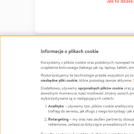
Jak to działa
Informacje o plikach cookie
Korzystamy z plików cookie oraz podobnych rozwiązań t
Infor
urządzenia końcowego (takiego jak np. laptop, tablet, sm
Wykorzystujemy te technologie przede wszystkim po to,
Jak to 
niezbędne pliki cookie
, które pozostają zawsze aktywne.
Facebook
Twitter
Instagram
Regula
opcjonalnych plików cookie
Dodatkowo, używamy
oraz p
dowolnym momencie masz możliwość zmiany swoich prefere
Polity
LinkedIn
TikTok
Youtube
wykorzystywane są w następujących celach:
RODO -
Analityka
– używamy tzw. plików cookie analityczny
Kontak
trafiają do serwisu, jak długo z niego korzystają i j
Porówn
Retargeting
– my oraz nasi zaufani partnerzy stosu
reklamowe, zwłaszcza dotyczące prowadzonych w se
Polityk
Zarząd