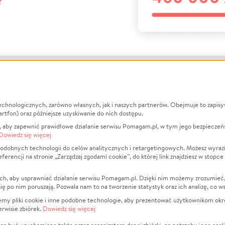
?
echnologicznych, zarówno własnych, jak i naszych partnerów. Obejmuje to zapis
macje
O nas
Zbieraj n
artfon) oraz późniejsze uzyskiwanie do nich dostępu.
 aby zapewnić prawidłowe działanie serwisu Pomagam.pl, w tym jego bezpieczeń
działa?
Opinie
Leczenie
Dowiedz się więcej
min
Raporty
Zwierzęta
odobnych technologii do celów analitycznych i retargetingowych. Możesz wyrazi
ncji na stronie „Zarządzaj zgodami cookie”, do której link znajdziesz w stopce
ka Prywatności
Za darmo
Pożar
 Kontrahenci
Blog
Ukraina
ch, aby usprawniać działanie serwisu Pomagam.pl. Dzięki nim możemy zrozumieć, j
t
Dla NGO
Sport
ak się po nim poruszają. Pozwala nam to na tworzenie statystyk oraz ich analizę, co w
anie serwisów
Fundacja Pomagam.pl
Pomoc Fi
jemy pliki cookie i inne podobne technologie, aby prezentować użytkownikom okr
rwisie zbiórek.
Dowiedz się więcej
a plików cookie
Projekty
zaj zgodami cookie
Pogrzeb