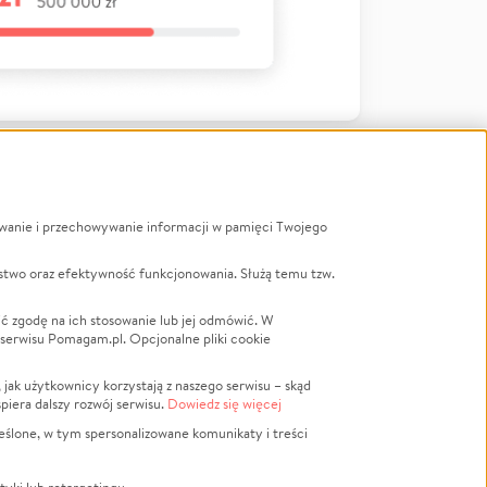
ywanie i przechowywanie informacji w pamięci Twojego
a
stwo oraz efektywność funkcjonowania. Służą temu tzw.
LGBTQ+
Powódź
ć zgodę na ich stosowanie lub jej odmówić. W
 serwisu Pomagam.pl. Opcjonalne pliki cookie
Wichura
NGO
ak użytkownicy korzystają z naszego serwisu – skąd
Religia
spiera dalszy rozwój serwisu.
Dowiedz się więcej
nansowa
Edukacja
eślone, w tym spersonalizowane komunikaty i treści
Podróż
Impreza