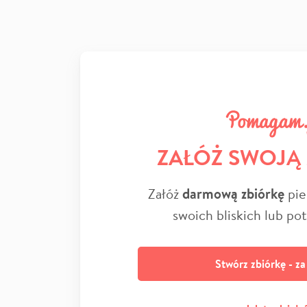
ZAŁÓŻ SWOJĄ
Załóż
darmową zbiórkę
pie
swoich bliskich lub po
Stwórz zbiórkę - z