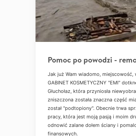
Pomoc po powodzi - remo
Jak już Wam wiadomo, miejscowość, w
GABINET KOSMETYCZNY "EMI" dotknęła
Głuchołaz, która przyniosła niewyobra
zniszczona została znaczna część mias
został "podtopiony". Obecnie trwa sp
pracy, która jest moją pasją i moim 
odnowić zalane dołem ściany i poma
finansowych.