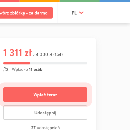
wórz zbiórkę - za darmo
PL
1 311 zł
4 000 zł (Cel)
z
11 osób
Wpłaciło
Wpłać teraz
Udostępnij
27
udostępnień