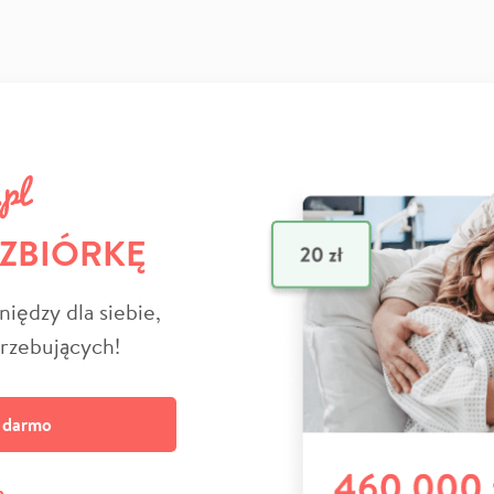
 ZBIÓRKĘ
niędzy dla siebie,
trzebujących!
a darmo