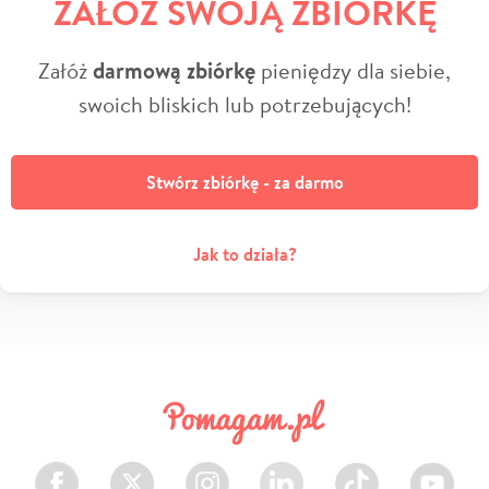
ZAŁÓŻ SWOJĄ ZBIÓRKĘ
Załóż
darmową zbiórkę
pieniędzy dla siebie,
swoich bliskich lub potrzebujących!
Stwórz zbiórkę - za darmo
Jak to działa?
Facebook
Twitter
Instagram
LinkedIn
TikTok
Youtube