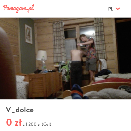
PL
V_dolce
0 zł
1 200 zł (Cel)
z