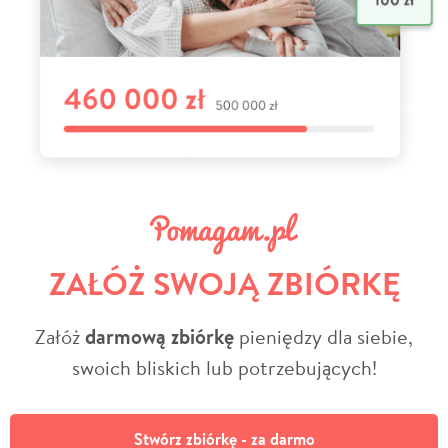
ZAŁÓŻ SWOJĄ ZBIÓRKĘ
Załóż
darmową zbiórkę
pieniędzy dla siebie,
swoich bliskich lub potrzebujących!
Stwórz zbiórkę - za darmo