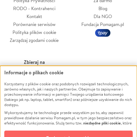
Polityka Prywatności
Za darmo
RODO - Kontrahenci
Blog
Kontakt
Dla NGO
Porównanie serwisów
Fundacja Pomagam.pl
Polityka plików cookie
Zarządzaj zgodami cookie
Zbieraj na
Informacje o plikach cookie
Leczenie
LGBTQ+
Zwierzęta
Powódź
Korzystamy z plików cookie oraz podobnych rozwiązań technologicznych,
zarówno własnych, jak i naszych partnerów. Obejmuje to zapisywanie i
Pożar
Wichura
przechowywanie informacji w pamięci Twojego urządzenia końcowego
(takiego jak np. laptop, tablet, smartfon) oraz późniejsze uzyskiwanie do nich
Ukraina
NGO
dostępu.
Sport
Religia
Wykorzystujemy te technologie przede wszystkim po to, aby zapewnić
Pomoc Finansowa
Edukacja
prawidłowe działanie serwisu Pomagam.pl, w tym jego bezpieczeństwo oraz
niezbędne pliki cookie
efektywność funkcjonowania. Służą temu tzw.
, które
Projekty
Podróż
pozostają zawsze aktywne.
Dowiedz się więcej
Pogrzeb
Impreza
opcjonalnych plików cookie
Dodatkowo, używamy
oraz podobnych