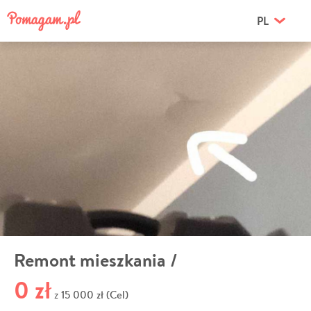
PL
Remont mieszkania /
0 zł
15 000 zł (Cel)
z