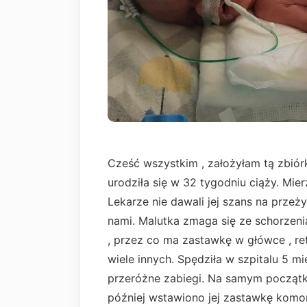
Cześć wszystkim , założyłam tą zbiórkę
urodziła się w 32 tygodniu ciąży. Mie
Lekarze nie dawali jej szans na przeż
nami. Malutka zmaga się ze schorzeni
, przez co ma zastawkę w główce , ret
wiele innych. Spędziła w szpitalu 5 m
przeróżne zabiegi. Na samym początk
później wstawiono jej zastawkę kom