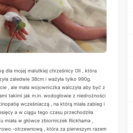
 dla mojej malutkiej chrześnicy Oli , która
rzyła zaledwie 38cm i ważyła tylko 990g.
ycie , ale mała wojowniczka walczyła aby być z
ami takimi jak m.in. wodogłowie z niedrożności
inopatię wcześniaczą , na którą miała zabieg i
iesięcy a w ciągu tego czasu przechodziła
u miała w główce zbiorniczek Rickhama ,
orowo -otrzewnową , która za pierwszym razem