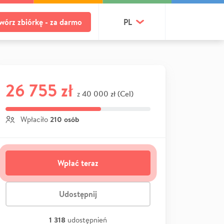
wórz zbiórkę - za darmo
PL
26 755 zł
40 000 zł (Cel)
z
210 osób
Wpłaciło
Wpłać teraz
Udostępnij
1 318
udostępnień