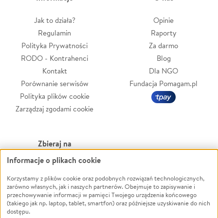
Jak to działa?
Opinie
Regulamin
Raporty
Polityka Prywatności
Za darmo
RODO - Kontrahenci
Blog
Kontakt
Dla NGO
Porównanie serwisów
Fundacja Pomagam.pl
Polityka plików cookie
Zarządzaj zgodami cookie
Zbieraj na
Informacje o plikach cookie
Leczenie
LGBTQ+
Zwierzęta
Powódź
Korzystamy z plików cookie oraz podobnych rozwiązań technologicznych,
zarówno własnych, jak i naszych partnerów. Obejmuje to zapisywanie i
Pożar
Wichura
przechowywanie informacji w pamięci Twojego urządzenia końcowego
(takiego jak np. laptop, tablet, smartfon) oraz późniejsze uzyskiwanie do nich
Ukraina
NGO
dostępu.
Sport
Religia