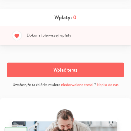
Wpłaty:
0
Dokonaj pierwszej wpłaty
Wpłać teraz
Uważasz, że ta zbiórka zawiera
niedozwolone treści
?
Napisz do nas