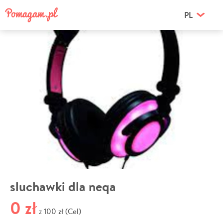
PL
sluchawki dla neqa
0 zł
100 zł (Cel)
z