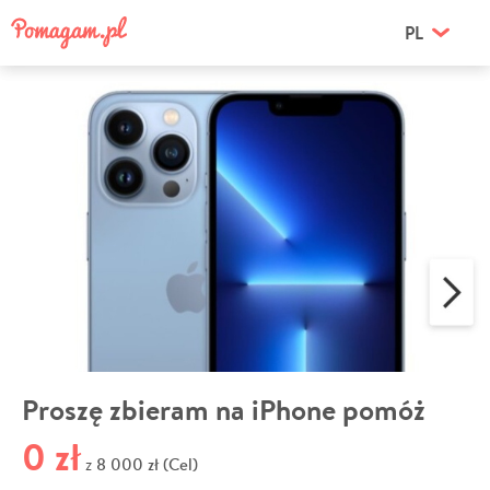
PL
Proszę zbieram na iPhone pomóż
0 zł
8 000 zł (Cel)
z