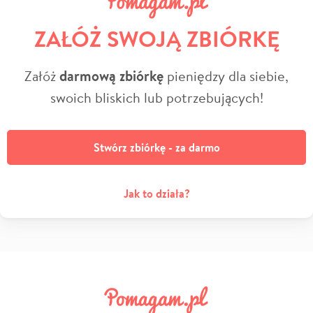
ZAŁÓŻ SWOJĄ ZBIÓRKĘ
Załóż
darmową zbiórkę
pieniędzy dla siebie,
swoich bliskich lub potrzebujących!
Stwórz zbiórkę - za darmo
Jak to działa?