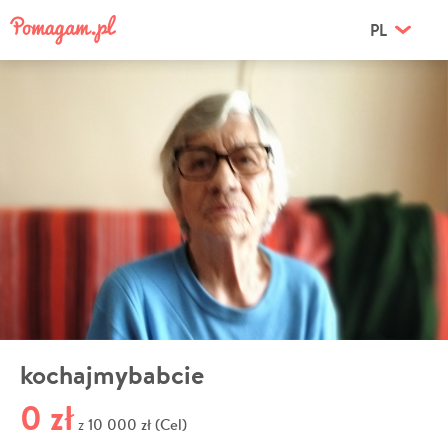
PL
kochajmybabcie
0 zł
10 000 zł (Cel)
z