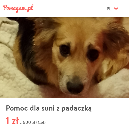
PL
Pomoc dla suni z padaczką
1 zł
600 zł (Cel)
z