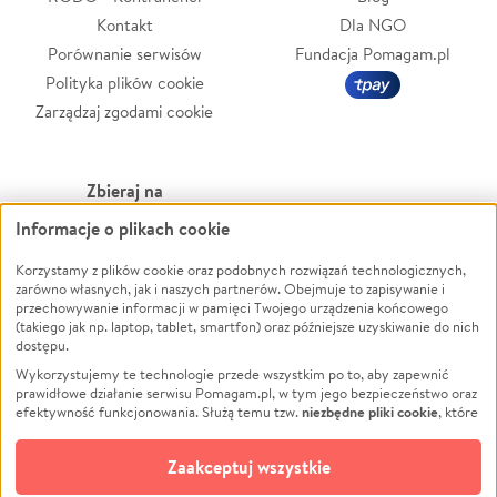
Kontakt
Dla NGO
Porównanie serwisów
Fundacja Pomagam.pl
Polityka plików cookie
Zarządzaj zgodami cookie
Zbieraj na
Informacje o plikach cookie
Leczenie
LGBTQ+
Zwierzęta
Powódź
Korzystamy z plików cookie oraz podobnych rozwiązań technologicznych,
zarówno własnych, jak i naszych partnerów. Obejmuje to zapisywanie i
Pożar
Wichura
przechowywanie informacji w pamięci Twojego urządzenia końcowego
(takiego jak np. laptop, tablet, smartfon) oraz późniejsze uzyskiwanie do nich
Ukraina
NGO
dostępu.
Sport
Religia
Wykorzystujemy te technologie przede wszystkim po to, aby zapewnić
Pomoc Finansowa
Edukacja
prawidłowe działanie serwisu Pomagam.pl, w tym jego bezpieczeństwo oraz
niezbędne pliki cookie
efektywność funkcjonowania. Służą temu tzw.
, które
Projekty
Podróż
pozostają zawsze aktywne.
Dowiedz się więcej
Pogrzeb
Impreza
opcjonalnych plików cookie
Dodatkowo, używamy
oraz podobnych
Zaakceptuj wszystkie
Społeczność lokalna
Ochrona środowiska
technologii do celów analitycznych i retargetingowych. Możesz wyrazić