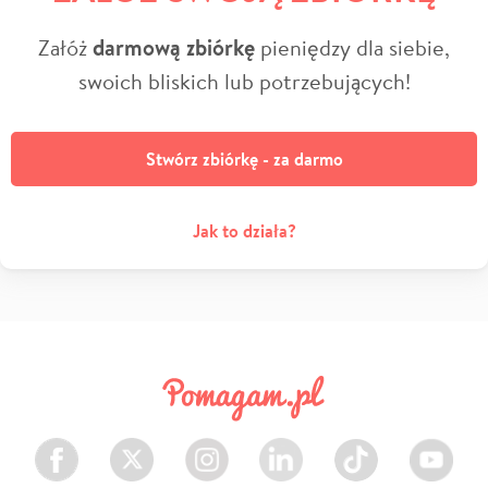
Załóż
darmową zbiórkę
pieniędzy dla siebie,
swoich bliskich lub potrzebujących!
Stwórz zbiórkę - za darmo
Jak to działa?
Facebook
Twitter
Instagram
LinkedIn
TikTok
Youtube