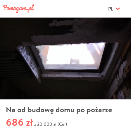
PL
Na od budowę domu po pożarze
686 zł
20 000 zł (Cel)
z