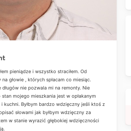
nt
łem pieniądze i wszystko straciłem. Od
na głowie , których spłacam co miesiąc.
e długów nie pozwala mi na remonty. Nie
o stan mojego mieszkania jest w opłakanym
 i kuchni. Byłbym bardzo wdzięczny jeśli ktoś z
pisać słowami jak byłbym wdzięczny za
stem w stanie wyrazić głębokiej wdzięczności
ją.