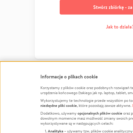
Stwórz zbiórkę - z
Jak to działa
Informacje o plikach cookie
Korzystamy z plików cookie oraz podobnych rozwiązań t
Infor
urządzenia końcowego (takiego jak np. laptop, tablet, sm
Wykorzystujemy te technologie przede wszystkim po to,
Jak to 
niezbędne pliki cookie
, które pozostają zawsze aktywne.
Facebook
Twitter
Instagram
Regula
opcjonalnych plików cookie
Dodatkowo, używamy
oraz p
dowolnym momencie masz możliwość zmiany swoich prefere
Polity
LinkedIn
TikTok
Youtube
wykorzystywane są w następujących celach:
RODO -
Analityka
– używamy tzw. plików cookie analityczny