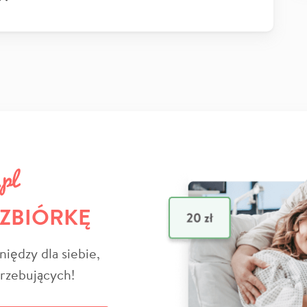
 ZBIÓRKĘ
niędzy dla siebie,
trzebujących!