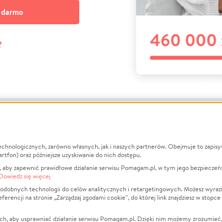
a darmo
?
echnologicznych, zarówno własnych, jak i naszych partnerów. Obejmuje to zapis
macje
O nas
Zbieraj n
artfon) oraz późniejsze uzyskiwanie do nich dostępu.
 aby zapewnić prawidłowe działanie serwisu Pomagam.pl, w tym jego bezpieczeń
działa?
Opinie
Leczenie
Dowiedz się więcej
min
Raporty
Zwierzęta
odobnych technologii do celów analitycznych i retargetingowych. Możesz wyrazi
ncji na stronie „Zarządzaj zgodami cookie”, do której link znajdziesz w stopce
ka Prywatności
Za darmo
Pożar
 Kontrahenci
Blog
Ukraina
ch, aby usprawniać działanie serwisu Pomagam.pl. Dzięki nim możemy zrozumieć, j