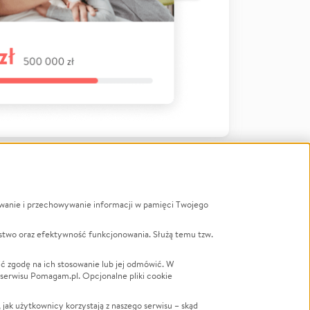
ywanie i przechowywanie informacji w pamięci Twojego
a
stwo oraz efektywność funkcjonowania. Służą temu tzw.
LGBTQ+
Powódź
ć zgodę na ich stosowanie lub jej odmówić. W
 serwisu Pomagam.pl. Opcjonalne pliki cookie
Wichura
NGO
ak użytkownicy korzystają z naszego serwisu – skąd