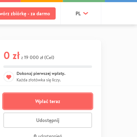
wórz zbiórkę - za darmo
PL
0 zł
19 000 zł (Cel)
z
Dokonaj pierwszej wpłaty.
Każda złotówka się liczy.
Wpłać teraz
Udostępnij
0
udostępnień