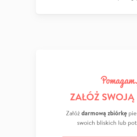
ZAŁÓŻ SWOJĄ
Załóż
darmową zbiórkę
pie
swoich bliskich lub po