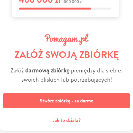
ZAŁÓŻ SWOJĄ ZBIÓRKĘ
Załóż
darmową zbiórkę
pieniędzy dla siebie,
swoich bliskich lub potrzebujących!
Stwórz zbiórkę - za darmo
Jak to działa?