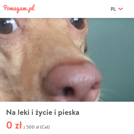
PL
Na leki i życie i pieska
0 zł
500 zł (Cel)
z