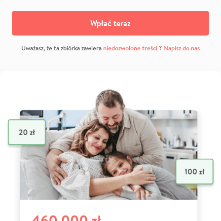
Wpłać teraz
Uważasz, że ta zbiórka zawiera
niedozwolone treści
?
Napisz do nas