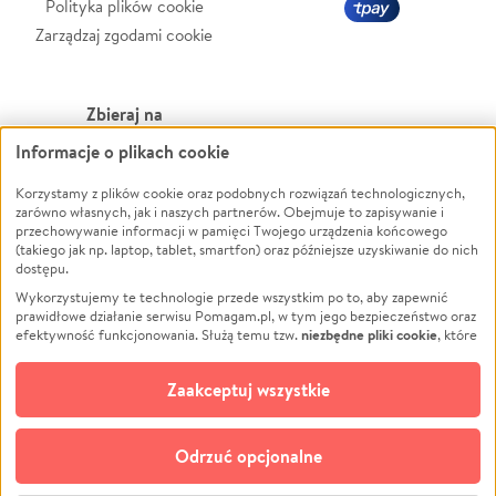
Polityka plików cookie
Zarządzaj zgodami cookie
Zbieraj na
Informacje o plikach cookie
Leczenie
LGBTQ+
Zwierzęta
Powódź
Korzystamy z plików cookie oraz podobnych rozwiązań technologicznych,
zarówno własnych, jak i naszych partnerów. Obejmuje to zapisywanie i
Pożar
Wichura
przechowywanie informacji w pamięci Twojego urządzenia końcowego
(takiego jak np. laptop, tablet, smartfon) oraz późniejsze uzyskiwanie do nich
Ukraina
NGO
dostępu.
Sport
Religia
Wykorzystujemy te technologie przede wszystkim po to, aby zapewnić
Pomoc Finansowa
Edukacja
prawidłowe działanie serwisu Pomagam.pl, w tym jego bezpieczeństwo oraz
niezbędne pliki cookie
efektywność funkcjonowania. Służą temu tzw.
, które
Projekty
Podróż
pozostają zawsze aktywne.
Dowiedz się więcej
Pogrzeb
Impreza
opcjonalnych plików cookie
Dodatkowo, używamy
oraz podobnych
Zaakceptuj wszystkie
Społeczność lokalna
Ochrona środowiska
technologii do celów analitycznych i retargetingowych. Możesz wyrazić
zgodę na ich stosowanie lub jej odmówić. W dowolnym momencie masz
Kultura
Biznes
możliwość zmiany swoich preferencji na stronie „Zarządzaj zgodami cookie”,
Odrzuć opcjonalne
Polski
do której link znajdziesz w stopce serwisu Pomagam.pl. Opcjonalne pliki
cookie wykorzystywane są w następujących celach: