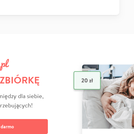
 ZBIÓRKĘ
niędzy dla siebie,
trzebujących!
a darmo