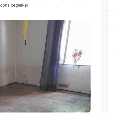
coną cegiełkę!