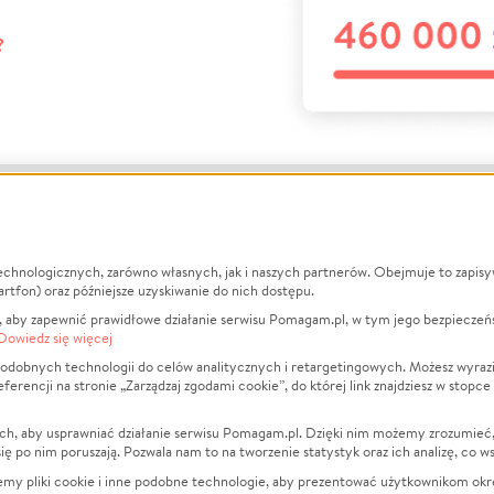
?
echnologicznych, zarówno własnych, jak i naszych partnerów. Obejmuje to zapis
macje
O nas
Zbieraj n
artfon) oraz późniejsze uzyskiwanie do nich dostępu.
 aby zapewnić prawidłowe działanie serwisu Pomagam.pl, w tym jego bezpieczeń
działa?
Opinie
Leczenie
Dowiedz się więcej
min
Raporty
Zwierzęta
odobnych technologii do celów analitycznych i retargetingowych. Możesz wyrazi
ncji na stronie „Zarządzaj zgodami cookie”, do której link znajdziesz w stopce
ka Prywatności
Za darmo
Pożar
 Kontrahenci
Blog
Ukraina
ch, aby usprawniać działanie serwisu Pomagam.pl. Dzięki nim możemy zrozumieć, j
t
Dla NGO
Sport
ak się po nim poruszają. Pozwala nam to na tworzenie statystyk oraz ich analizę, co w
anie serwisów
Fundacja Pomagam.pl
Pomoc Fi
jemy pliki cookie i inne podobne technologie, aby prezentować użytkownikom okr