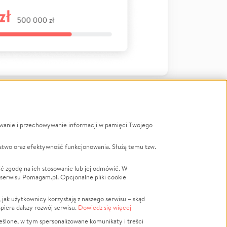
ywanie i przechowywanie informacji w pamięci Twojego
a
stwo oraz efektywność funkcjonowania. Służą temu tzw.
LGBTQ+
Powódź
ć zgodę na ich stosowanie lub jej odmówić. W
 serwisu Pomagam.pl. Opcjonalne pliki cookie
Wichura
NGO
ak użytkownicy korzystają z naszego serwisu – skąd
Religia
spiera dalszy rozwój serwisu.
Dowiedz się więcej
nansowa
Edukacja
eślone, w tym spersonalizowane komunikaty i treści