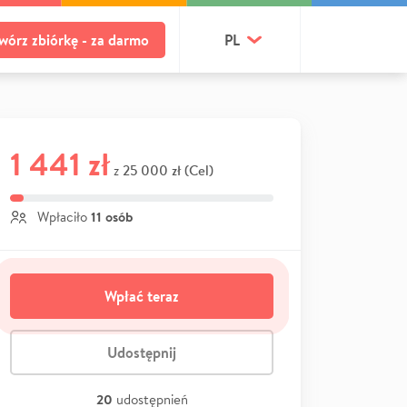
wórz zbiórkę - za darmo
PL
1 441 zł
25 000 zł (Cel)
z
11 osób
Wpłaciło
Wpłać teraz
Udostępnij
20
udostępnień