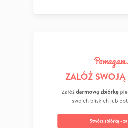
ZAŁÓŻ SWOJĄ
Załóż
darmową zbiórkę
pie
swoich bliskich lub po
Stwórz zbiórkę - z