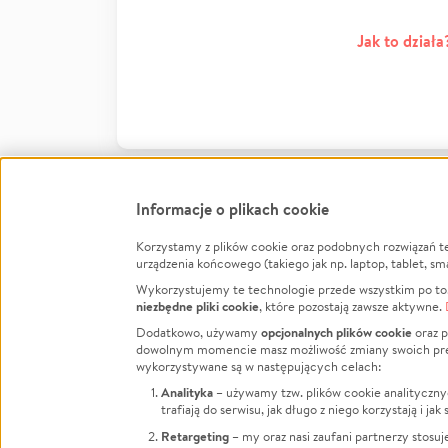
Jak to działa
Informacje o plikach cookie
Korzystamy z plików cookie oraz podobnych rozwiązań t
Infor
urządzenia końcowego (takiego jak np. laptop, tablet, sm
Wykorzystujemy te technologie przede wszystkim po to,
Jak to 
niezbędne pliki cookie
, które pozostają zawsze aktywne.
Facebook
Twitter
Instagram
Regula
opcjonalnych plików cookie
Dodatkowo, używamy
oraz p
dowolnym momencie masz możliwość zmiany swoich prefere
Polity
LinkedIn
TikTok
Youtube
wykorzystywane są w następujących celach:
RODO -
Analityka
– używamy tzw. plików cookie analityczny
Kontak
trafiają do serwisu, jak długo z niego korzystają i j
Porówn
Retargeting
– my oraz nasi zaufani partnerzy stosu