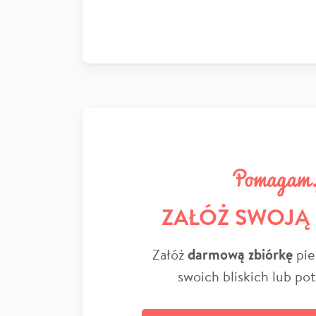
ZAŁÓŻ SWOJĄ
Załóż
darmową zbiórkę
pie
swoich bliskich lub po