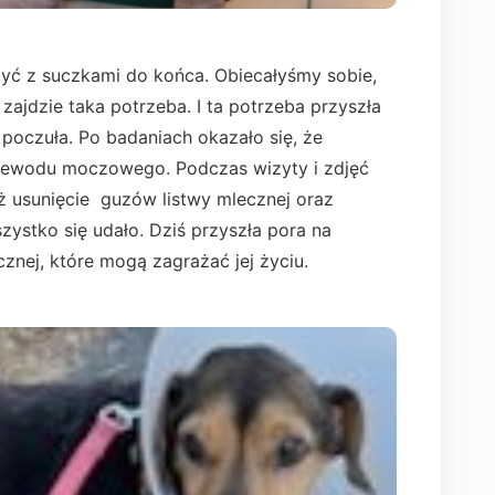
 być z suczkami do końca. Obiecałyśmy sobie,
ajdzie taka potrzeba. I ta potrzeba przyszła
ę poczuła. Po badaniach okazało się, że
przewodu moczowego. Podczas wizyty i zdjęć
eż usunięcie guzów listwy mlecznej oraz
zystko się udało. Dziś przyszła pora na
cznej, które mogą zagrażać jej życiu.