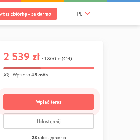
wórz zbiórkę - za darmo
PL
2 539 zł
1 800 zł (Cel)
z
48 osób
Wpłaciło
Wpłać teraz
Udostępnij
23
udostępnienia