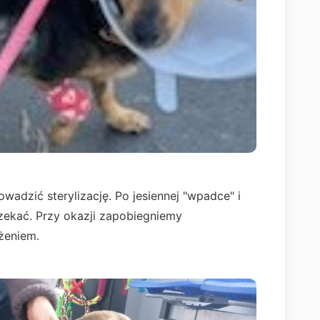
adzić sterylizację. Po jesiennej "wpadce" i
zekać. Przy okazji zapobiegniemy
ożeniem.