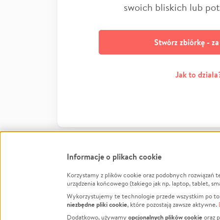
swoich bliskich lub po
Stwórz zbiórkę - z
Jak to działa
Informacje o plikach cookie
Korzystamy z plików cookie oraz podobnych rozwiązań t
Infor
urządzenia końcowego (takiego jak np. laptop, tablet, sm
Wykorzystujemy te technologie przede wszystkim po to,
Jak to 
niezbędne pliki cookie
, które pozostają zawsze aktywne.
Facebook
Twitter
Instagram
Regula
opcjonalnych plików cookie
Dodatkowo, używamy
oraz p