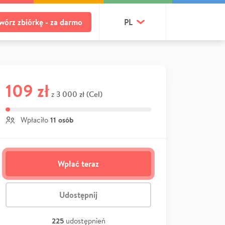
wórz zbiórkę - za darmo
PL
109 zł
3 000 zł (Cel)
z
11 osób
Wpłaciło
Wpłać teraz
Udostępnij
225
udostępnień