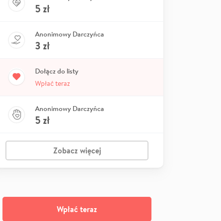
5
zł
Anonimowy Darczyńca
3
zł
Dołącz do listy
Wpłać teraz
Anonimowy Darczyńca
5
zł
Zobacz więcej
Wpłać teraz