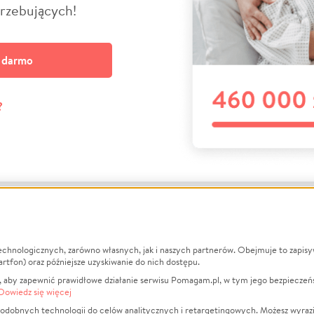
trzebujących!
a darmo
?
echnologicznych, zarówno własnych, jak i naszych partnerów. Obejmuje to zapis
macje
O nas
Zbieraj n
artfon) oraz późniejsze uzyskiwanie do nich dostępu.
 aby zapewnić prawidłowe działanie serwisu Pomagam.pl, w tym jego bezpieczeń
działa?
Opinie
Leczenie
Dowiedz się więcej
min
Raporty
Zwierzęta
odobnych technologii do celów analitycznych i retargetingowych. Możesz wyrazi