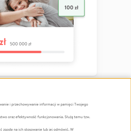
ywanie i przechowywanie informacji w pamięci Twojego
a
stwo oraz efektywność funkcjonowania. Służą temu tzw.
LGBTQ+
Powódź
ć zgodę na ich stosowanie lub jej odmówić. W