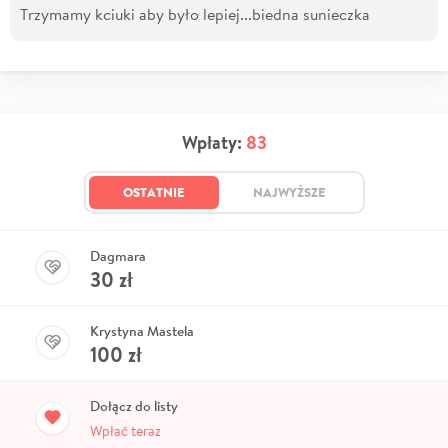
Trzymamy kciuki aby było lepiej...biedna sunieczka
Wpłaty:
83
OSTATNIE
NAJWYŻSZE
Dagmara
30
zł
Krystyna Mastela
100
zł
Dołącz do listy
Wpłać teraz