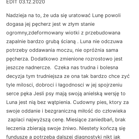
EDIT 03.12.2020
Nadzieja na to, że uda się uratować Lunę powoli
dogasa jej pęcherz jest w złym stanie
ogromny,zdeformowany wiotki z przebudowana
zapalnie bardzo grubą ścianą . Luna nie odczuwa
potrzeby oddawania moczu, nie opróżnia sama
pęcherza. Dodatkowo zmienione rozrostowo jest
jeszcze nadnercze. Czeka nas trudna i bolesna
decyzja tym trudniejsza ze ona tak bardzo chce zyć
tyle milosci, dobroci i łagodnosci w jej spojrzeniu
serce pęka Jesli psy mają swoją anielską wersję to
Luna jest nią bez wątpienia. Cudowny pies, ktory za
swoje oddanie i bezgraniczną miłość do człowieka
zaplaci najwyższą cenę. Miesiące zaniedbań, brak
leczenia zbierają swoje żniwo. Niestety kończą się
fundusze a potrzeba dalszej diagnostyki nikt jak