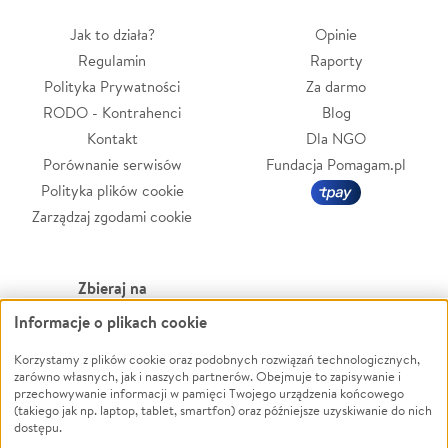
Jak to działa?
Opinie
Regulamin
Raporty
Polityka Prywatności
Za darmo
RODO - Kontrahenci
Blog
Kontakt
Dla NGO
Porównanie serwisów
Fundacja Pomagam.pl
Polityka plików cookie
Zarządzaj zgodami cookie
Zbieraj na
Informacje o plikach cookie
Leczenie
LGBTQ+
Zwierzęta
Powódź
Korzystamy z plików cookie oraz podobnych rozwiązań technologicznych,
zarówno własnych, jak i naszych partnerów. Obejmuje to zapisywanie i
Pożar
Wichura
przechowywanie informacji w pamięci Twojego urządzenia końcowego
(takiego jak np. laptop, tablet, smartfon) oraz późniejsze uzyskiwanie do nich
Ukraina
NGO
dostępu.
Sport
Religia