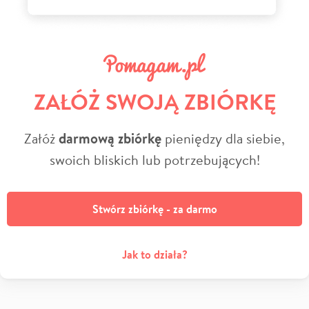
ZAŁÓŻ SWOJĄ ZBIÓRKĘ
Załóż
darmową zbiórkę
pieniędzy dla siebie,
swoich bliskich lub potrzebujących!
Stwórz zbiórkę - za darmo
Jak to działa?