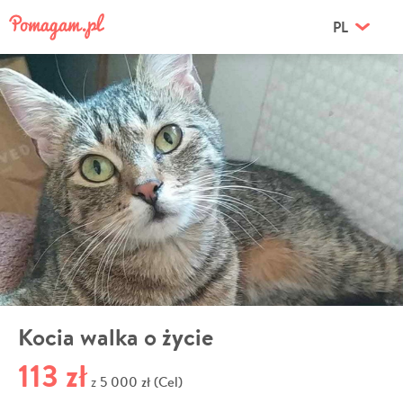
PL
Kocia walka o życie
113 zł
5 000 zł (Cel)
z