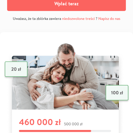
Wpłać teraz
Uważasz, że ta zbiórka zawiera
niedozwolone treści
?
Napisz do nas