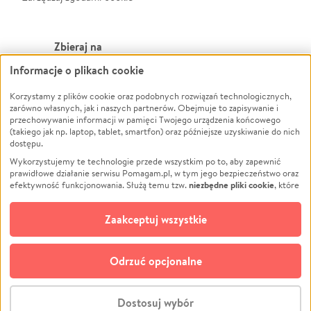
Zbieraj na
Informacje o plikach cookie
Leczenie
LGBTQ+
Korzystamy z plików cookie oraz podobnych rozwiązań technologicznych,
Zwierzęta
Powódź
zarówno własnych, jak i naszych partnerów. Obejmuje to zapisywanie i
Pożar
Wichura
przechowywanie informacji w pamięci Twojego urządzenia końcowego
(takiego jak np. laptop, tablet, smartfon) oraz późniejsze uzyskiwanie do nich
Ukraina
NGO
dostępu.
Sport
Religia
Wykorzystujemy te technologie przede wszystkim po to, aby zapewnić
Pomoc Finansowa
Edukacja
prawidłowe działanie serwisu Pomagam.pl, w tym jego bezpieczeństwo oraz
niezbędne pliki cookie
efektywność funkcjonowania. Służą temu tzw.
, które
Projekty
Podróż
pozostają zawsze aktywne.
Dowiedz się więcej
Pogrzeb
Impreza
opcjonalnych plików cookie
Dodatkowo, używamy
oraz podobnych
Zaakceptuj wszystkie
Społeczność lokalna
Ochrona środowiska
technologii do celów analitycznych i retargetingowych. Możesz wyrazić
zgodę na ich stosowanie lub jej odmówić. W dowolnym momencie masz
Kultura
Biznes
możliwość zmiany swoich preferencji na stronie „Zarządzaj zgodami cookie”,
Odrzuć opcjonalne
Polski
do której link znajdziesz w stopce serwisu Pomagam.pl. Opcjonalne pliki
cookie wykorzystywane są w następujących celach:
© CROWDING SP. Z O.O.
Analityka
– używamy tzw. plików cookie analitycznych, aby usprawniać
Dostosuj wybór
działanie serwisu Pomagam.pl. Dzięki nim możemy zrozumieć, jak