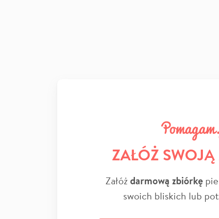
ZAŁÓŻ SWOJĄ
Załóż
darmową zbiórkę
pie
swoich bliskich lub po