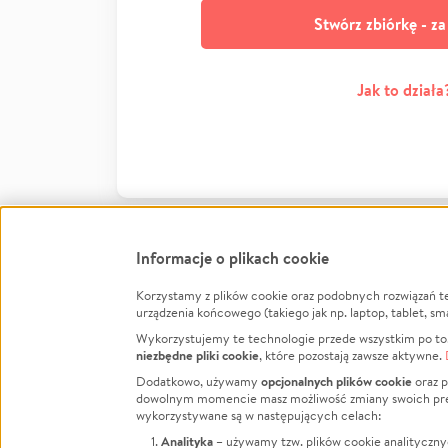
Stwórz zbiórkę - z
Jak to działa
Informacje o plikach cookie
Korzystamy z plików cookie oraz podobnych rozwiązań t
Infor
urządzenia końcowego (takiego jak np. laptop, tablet, sm
Wykorzystujemy te technologie przede wszystkim po to,
Jak to 
niezbędne pliki cookie
, które pozostają zawsze aktywne.
Facebook
Twitter
Instagram
Regula
opcjonalnych plików cookie
Dodatkowo, używamy
oraz p
dowolnym momencie masz możliwość zmiany swoich prefere
Polity
LinkedIn
TikTok
Youtube
wykorzystywane są w następujących celach:
RODO -
Analityka
– używamy tzw. plików cookie analityczny