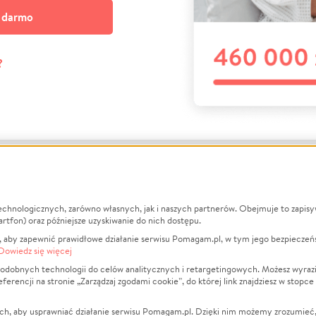
a darmo
?
echnologicznych, zarówno własnych, jak i naszych partnerów. Obejmuje to zapis
macje
O nas
Zbieraj n
artfon) oraz późniejsze uzyskiwanie do nich dostępu.
 aby zapewnić prawidłowe działanie serwisu Pomagam.pl, w tym jego bezpieczeń
działa?
Opinie
Leczenie
Dowiedz się więcej
min
Raporty
Zwierzęta
odobnych technologii do celów analitycznych i retargetingowych. Możesz wyrazi
ncji na stronie „Zarządzaj zgodami cookie”, do której link znajdziesz w stopce
ka Prywatności
Za darmo
Pożar
 Kontrahenci
Blog
Ukraina
ch, aby usprawniać działanie serwisu Pomagam.pl. Dzięki nim możemy zrozumieć, j