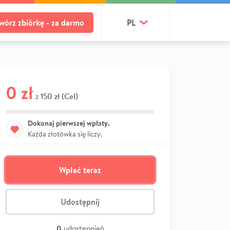
wórz zbiórkę - za darmo
PL
0 zł
150 zł (Cel)
z
Dokonaj pierwszej wpłaty.
Każda złotówka się liczy.
Wpłać teraz
Udostępnij
0
udostępnień