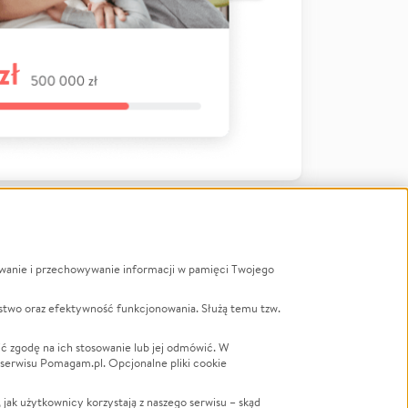
ywanie i przechowywanie informacji w pamięci Twojego
a
stwo oraz efektywność funkcjonowania. Służą temu tzw.
LGBTQ+
Powódź
ć zgodę na ich stosowanie lub jej odmówić. W
 serwisu Pomagam.pl. Opcjonalne pliki cookie
Wichura
NGO
ak użytkownicy korzystają z naszego serwisu – skąd