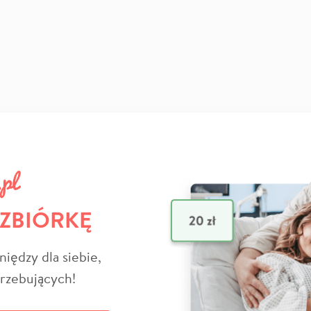
 ZBIÓRKĘ
niędzy dla siebie,
trzebujących!