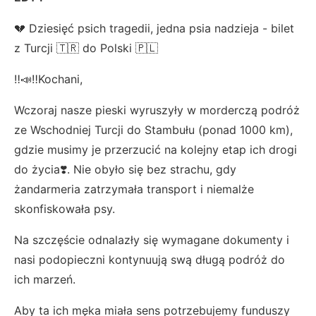
💔 Dziesięć psich tragedii, jedna psia nadzieja - bilet
z Turcji 🇹🇷 do Polski 🇵🇱
‼️📣‼️Kochani,
Wczoraj nasze pieski wyruszyły w morderczą podróż
ze Wschodniej Turcji do Stambułu (ponad 1000 km),
gdzie musimy je przerzucić na kolejny etap ich drogi
do życia❣️. Nie obyło się bez strachu, gdy
żandarmeria zatrzymała transport i niemalże
skonfiskowała psy.
Na szczęście odnalazły się wymagane dokumenty i
nasi podopieczni kontynuują swą długą podróż do
ich marzeń.
Aby ta ich męka miała sens potrzebujemy funduszy