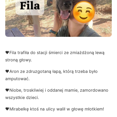
🖤Fila trafiła do stacji śmierci ze zmiażdżoną lewą
stroną głowy.
🖤Aron ze zdruzgotaną łapą, którą trzeba było
amputować.
🖤Niobe, troskliwiej i oddanej mamie, zamordowano
wszystkie dzieci.
🖤Mirabelkę ktoś na ulicy walił w głowę młotkiem!