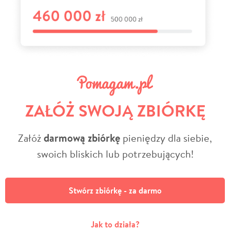
ZAŁÓŻ SWOJĄ ZBIÓRKĘ
Załóż
darmową zbiórkę
pieniędzy dla siebie,
swoich bliskich lub potrzebujących!
Stwórz zbiórkę - za darmo
Jak to działa?