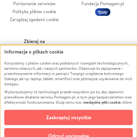
Porównanie serwisów
Fundacja Pomagam.pl
Polityka plików cookie
Zarządzaj zgodami cookie
Zbieraj na
Informacje o plikach cookie
Leczenie
LGBTQ+
Zwierzęta
Powódź
Korzystamy z plików cookie oraz podobnych rozwiązań technologicznych,
zarówno własnych, jak i naszych partnerów. Obejmuje to zapisywanie i
Pożar
Wichura
przechowywanie informacji w pamięci Twojego urządzenia końcowego
(takiego jak np. laptop, tablet, smartfon) oraz późniejsze uzyskiwanie do nich
Ukraina
NGO
dostępu.
Sport
Religia
Wykorzystujemy te technologie przede wszystkim po to, aby zapewnić
Pomoc Finansowa
Edukacja
prawidłowe działanie serwisu Pomagam.pl, w tym jego bezpieczeństwo oraz
niezbędne pliki cookie
efektywność funkcjonowania. Służą temu tzw.
, które
Projekty
Podróż
pozostają zawsze aktywne.
Dowiedz się więcej
Pogrzeb
Impreza
opcjonalnych plików cookie
Dodatkowo, używamy
oraz podobnych
Zaakceptuj wszystkie
Społeczność lokalna
Ochrona środowiska
technologii do celów analitycznych i retargetingowych. Możesz wyrazić
zgodę na ich stosowanie lub jej odmówić. W dowolnym momencie masz
Kultura
Biznes
możliwość zmiany swoich preferencji na stronie „Zarządzaj zgodami cookie”,
Odrzuć opcjonalne
Polski
do której link znajdziesz w stopce serwisu Pomagam.pl. Opcjonalne pliki