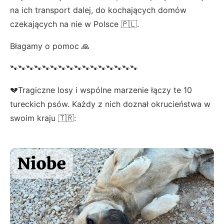
na ich transport dalej, do kochających domów
czekających na nie w Polsce 🇵🇱.
Błagamy o pomoc 🙏
🐾🐾🐾🐾🐾🐾🐾🐾🐾🐾🐾🐾🐾🐾🐾🐾
💔Tragiczne losy i wspólne marzenie łączy te 10
tureckich psów. Każdy z nich doznał okrucieństwa w
swoim kraju 🇹🇷: