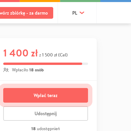
wórz zbiórkę - za darmo
PL
1 400 zł
1 500 zł (Cel)
z
18 osób
Wpłaciło
Wpłać teraz
Udostępnij
18
udostępnień