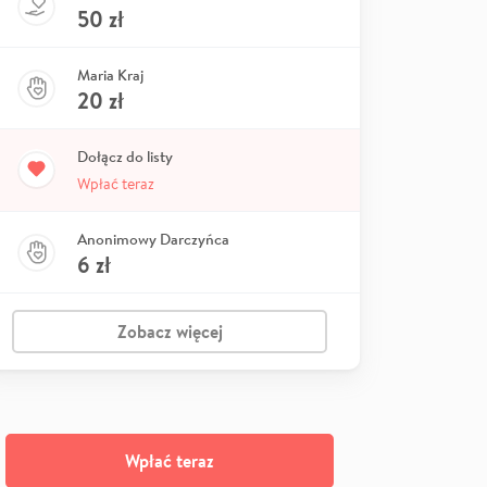
50
zł
Maria Kraj
20
zł
Dołącz do listy
Wpłać teraz
Anonimowy Darczyńca
6
zł
Zobacz więcej
Wpłać teraz