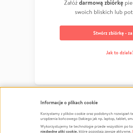
Załóż
darmową zbiórkę
pie
swoich bliskich lub po
Stwórz zbiórkę - z
Jak to działa
Informacje o plikach cookie
Korzystamy z plików cookie oraz podobnych rozwiązań t
Infor
urządzenia końcowego (takiego jak np. laptop, tablet, sm
Wykorzystujemy te technologie przede wszystkim po to,
Jak to 
niezbędne pliki cookie
, które pozostają zawsze aktywne.
Facebook
Twitter
Instagram