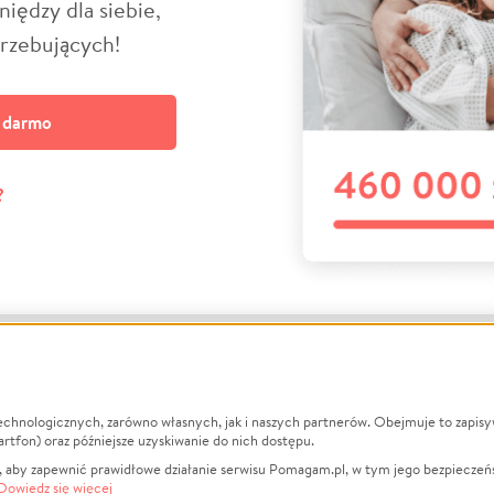
niędzy dla siebie,
trzebujących!
a darmo
?
echnologicznych, zarówno własnych, jak i naszych partnerów. Obejmuje to zapis
macje
O nas
Zbieraj n
artfon) oraz późniejsze uzyskiwanie do nich dostępu.
 aby zapewnić prawidłowe działanie serwisu Pomagam.pl, w tym jego bezpieczeń
działa?
Opinie
Leczenie
Dowiedz się więcej