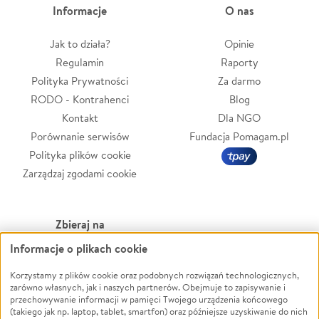
Informacje
O nas
Jak to działa?
Opinie
Regulamin
Raporty
Polityka Prywatności
Za darmo
RODO - Kontrahenci
Blog
Kontakt
Dla NGO
Porównanie serwisów
Fundacja Pomagam.pl
Polityka plików cookie
Zarządzaj zgodami cookie
Zbieraj na
Informacje o plikach cookie
Leczenie
LGBTQ+
Zwierzęta
Powódź
Korzystamy z plików cookie oraz podobnych rozwiązań technologicznych,
zarówno własnych, jak i naszych partnerów. Obejmuje to zapisywanie i
Pożar
Wichura
przechowywanie informacji w pamięci Twojego urządzenia końcowego
(takiego jak np. laptop, tablet, smartfon) oraz późniejsze uzyskiwanie do nich
Ukraina
NGO