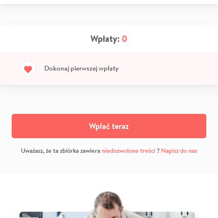
Wpłaty:
0
Dokonaj pierwszej wpłaty
Wpłać teraz
Uważasz, że ta zbiórka zawiera
niedozwolone treści
?
Napisz do nas