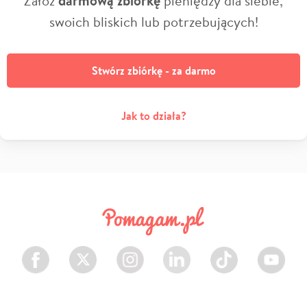
Załóż
darmową zbiórkę
pieniędzy dla siebie,
swoich bliskich lub potrzebujących!
Stwórz zbiórkę - za darmo
Jak to działa?
Facebook
Twitter
Instagram
LinkedIn
TikTok
Youtube