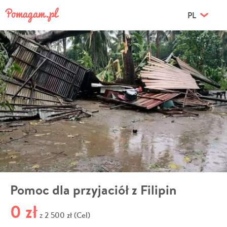
PL
Pomoc dla przyjaciół z Filipin
0 zł
2 500 zł (Cel)
z