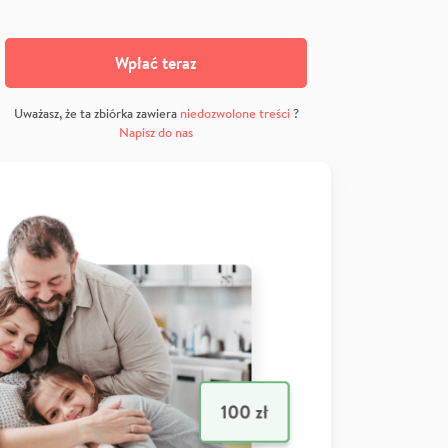
Wpłać teraz
Uważasz, że ta zbiórka zawiera
niedozwolone treści
?
Napisz do nas