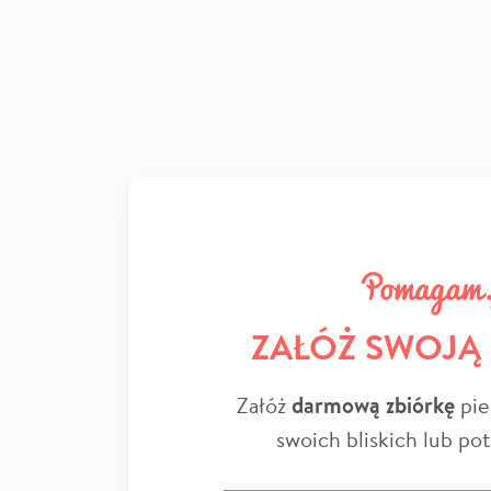
ZAŁÓŻ SWOJĄ
Załóż
darmową zbiórkę
pie
swoich bliskich lub po