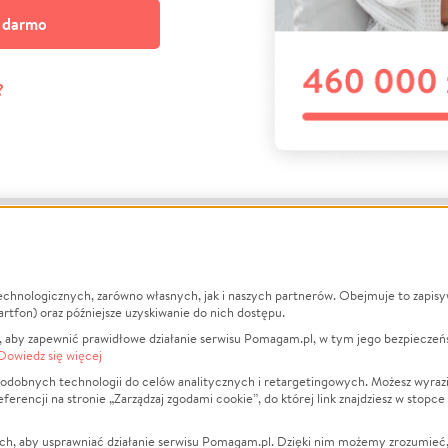
a darmo
?
echnologicznych, zarówno własnych, jak i naszych partnerów. Obejmuje to zapis
macje
O nas
Zbieraj n
artfon) oraz późniejsze uzyskiwanie do nich dostępu.
 aby zapewnić prawidłowe działanie serwisu Pomagam.pl, w tym jego bezpieczeń
działa?
Opinie
Leczenie
Dowiedz się więcej
min
Raporty
Zwierzęta
odobnych technologii do celów analitycznych i retargetingowych. Możesz wyrazi
ncji na stronie „Zarządzaj zgodami cookie”, do której link znajdziesz w stopce
ka Prywatności
Za darmo
Pożar
 Kontrahenci
Blog
Ukraina
ch, aby usprawniać działanie serwisu Pomagam.pl. Dzięki nim możemy zrozumieć, j