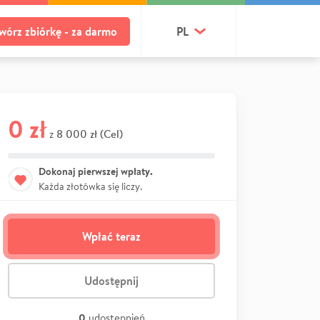
wórz zbiórkę - za darmo
PL
0 zł
8 000 zł (Cel)
z
Dokonaj pierwszej wpłaty.
Każda złotówka się liczy.
Wpłać teraz
Udostępnij
0
udostępnień