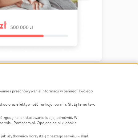
ywanie i przechowywanie informacji w pamięci Twojego
a
stwo oraz efektywność funkcjonowania. Służą temu tzw.
LGBTQ+
Powódź
ć zgodę na ich stosowanie lub jej odmówić. W
 serwisu Pomagam.pl. Opcjonalne pliki cookie
Wichura
NGO
ak użytkownicy korzystają z naszego serwisu – skąd