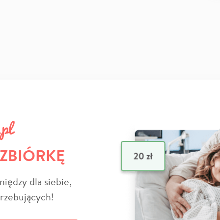
 ZBIÓRKĘ
niędzy dla siebie,
trzebujących!