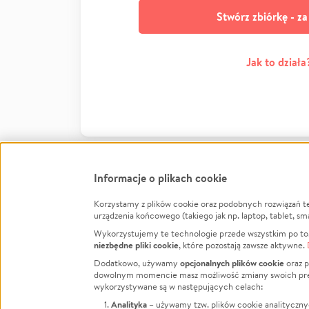
Stwórz zbiórkę - z
Jak to działa
Informacje o plikach cookie
Korzystamy z plików cookie oraz podobnych rozwiązań t
Infor
urządzenia końcowego (takiego jak np. laptop, tablet, sm
Wykorzystujemy te technologie przede wszystkim po to,
Jak to 
niezbędne pliki cookie
, które pozostają zawsze aktywne.
Facebook
Twitter
Instagram
Regula
opcjonalnych plików cookie
Dodatkowo, używamy
oraz p
dowolnym momencie masz możliwość zmiany swoich prefere
Polity
LinkedIn
TikTok
Youtube
wykorzystywane są w następujących celach:
RODO -
Analityka
– używamy tzw. plików cookie analityczny